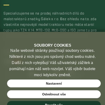
Specializujeme se na prodej náhradních dílů do
malotraktorů značky Šálek s.r.o. Bez ohledu na to, zda
vlastníte nejnovější model traktoru nebo máte starší
typy jako TZ4 K 14, MT8-132, Mt8-050 a 150, jsme tu pro
vás s širokou nabídkou kvalitních náhradních dílů.
SOUBORY COOKIES
Naše webové stránky používají soubory cookies.
MOŽNOSTI PLATBY
MOŽNOSTI DOPRAVY
Některé z nich jsou pro správný chod webu nutné.
Další z nich vylepšují Váš uživatelský zážitek a
pomáhají nám náš web rozvíjet. Váš výběr budete
moci kdykoliv změnit.
Nastavení
Odmítnout vše