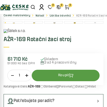
0
0
0
České malotraktory
Nářadí
Údržba trávníků
AŽR-169 Rotační žací s
AŽR-169 Rotační žací stroj
61 710 Kč
Skladem
3 až 4 pracovní dny
51 000 Kč bez DPH
Katalogové číslo:
AŽR-169
Oblíbené
Porovnat
Dotaz
Hlídat
Potřebujete poradit?