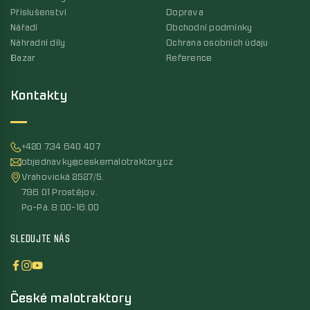
Příslušenství
Doprava
Nářadí
Obchodní podmínky
Náhradní díly
Ochrana osobních údaju
Bazar
Reference
Kontakty
+420 734 640 407
objednavky@ceskemalotraktory.cz
Vrahovická 2527/5,
796 01 Prostějov,
Po-Pá, 8:00-16:00
SLEDUJTE NÁS
České malotraktory