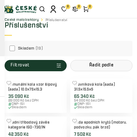
0
0
0
České malotraktory
Příslušenství
Příslušenství
Skladem
19
Filtrovat
Řadit podle
Komunální kola vzor šípový
Trávníková kola (sada)
(sada) 10.0x75x15,3
31,5x15,5x5
35 090 Kč
65 340 Kč
29 000 Kč bez DPH
54 000 Kč bez DPH
DNP-151
DNP-161
Skladem
Skladem
Přední tříbodový závěs
Sada spodních krytů (motoru,
kategorie ISO-730/1N
podvozku, pák brzd)
42 350 Kč
7 502 Kč