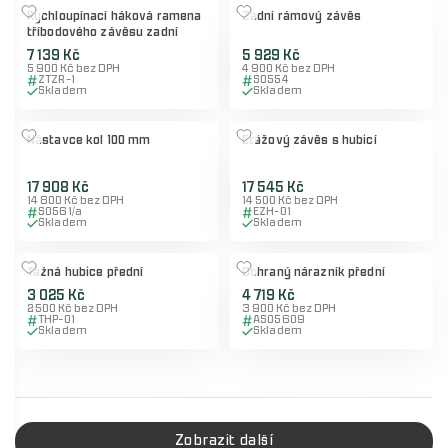
Rychloupínací háková ramena
Zadní rámový závěs
tříbodového závěsu zadní
7 139 Kč
5 929 Kč
5 900 Kč bez DPH
4 900 Kč bez DPH
ZTZR-1
S0554
Skladem
Skladem
Nástavce kol 100 mm
Etážový závěs s hubicí
17 908 Kč
17 545 Kč
14 800 Kč bez DPH
14 500 Kč bez DPH
S0561/a
EZH-01
Skladem
Skladem
Tažná hubice přední
Ochraný nárazník přední
3 025 Kč
4 719 Kč
2 500 Kč bez DPH
3 900 Kč bez DPH
THP-01
AS05609
Skladem
Skladem
Zobrazit další