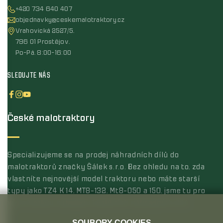
+420 734 640 407
objednavky@ceskemalotraktory.cz
Vrahovická 2527/5,
796 01 Prostějov,
Po-Pá, 8:00-16:00
SLEDUJTE NÁS
České malotraktory
Specializujeme se na prodej náhradních dílů do
malotraktorů značky Šálek s.r.o. Bez ohledu na to, zda
vlastníte nejnovější model traktoru nebo máte starší
typy jako TZ4 K 14, MT8-132, Mt8-050 a 150, jsme tu pro
vás s širokou nabídkou kvalitních náhradních dílů.
SOUBORY COOKIES