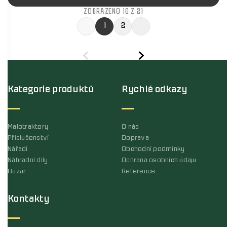
ZOBRAZENO 16 Z 21
1
2
Kategorie produktů
Rychlé odkazy
Malotraktory
O nás
Příslušenství
Doprava
Nářadí
Obchodní podmínky
Náhradní díly
Ochrana osobních údaju
Bazar
Reference
Kontakty