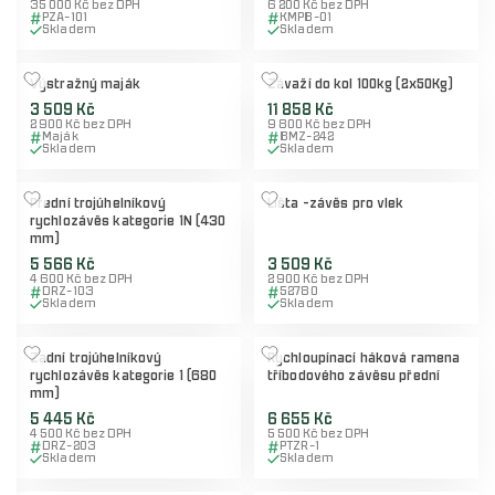
35 000 Kč bez DPH
6 200 Kč bez DPH
PZA-101
KMPB-01
Skladem
Skladem
Výstražný maják
Závaží do kol 100kg (2x50Kg)
3 509 Kč
11 858 Kč
2 900 Kč bez DPH
9 800 Kč bez DPH
Maják
BMZ-242
Skladem
Skladem
Přední trojúhelníkový
Lišta -závěs pro vlek
rychlozávěs kategorie 1N (430
mm)
5 566 Kč
3 509 Kč
4 600 Kč bez DPH
2 900 Kč bez DPH
DRZ-103
52780
Skladem
Skladem
Zadní trojúhelníkový
Rychloupínací háková ramena
rychlozávěs kategorie 1 (680
tříbodového závěsu přední
mm)
5 445 Kč
6 655 Kč
4 500 Kč bez DPH
5 500 Kč bez DPH
DRZ-203
PTZR-1
Skladem
Skladem