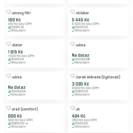
Kabinový filtr
Ventilátor
169 Kč
5 445 Kč
140 Kč bez DPH
4 500 Kč bez DPH
588416
AS0050
Skladem
Skladem
Radiátor
Palubka
1 815 Kč
Na dotaz
1 500 Kč bez DPH
AS0004
AS0255B
Skladem
Skladem
Palubka
Motorek stěrače (Cyklovač)
3 025 Kč
Na dotaz
2 500 Kč bez DPH
AS0255A
626500
Skladem
Skladem
Stěrač (comfort)
Ofuk
666 Kč
424 Kč
550 Kč bez DPH
350 Kč bez DPH
626500-a
AS0052
Skladem
Skladem