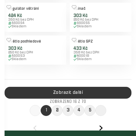
Regulátor větrání
Spínač
424 Kč
303 Kč
350 Kč bez DPH
250 Kč bez DPH
AS0054
AS0055
Skladem
Skladem
Světlo podhledové
Světlo SPZ
303 Kč
433 Kč
250 Kč bez DPH
358 Kč bez DPH
AS0053
N00018
Skladem
Skladem
Zobrazit další
ZOBRAZENO 16 Z 70
1
2
3
4
5