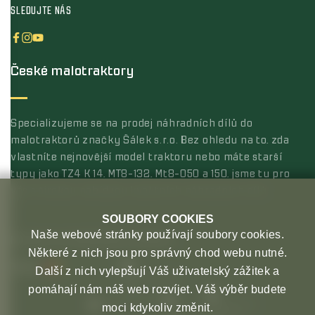
SLEDUJTE NÁS
České malotraktory
Specializujeme se na prodej náhradních dílů do
malotraktorů značky Šálek s.r.o. Bez ohledu na to, zda
vlastníte nejnovější model traktoru nebo máte starší
typy jako TZ4 K 14, MT8-132, Mt8-050 a 150, jsme tu pro
vás s širokou nabídkou kvalitních náhradních dílů.
SOUBORY COOKIES
Naše webové stránky používají soubory cookies.
MOŽNOSTI PLATBY
MOŽNOSTI DOPRAVY
Některé z nich jsou pro správný chod webu nutné.
Další z nich vylepšují Váš uživatelský zážitek a
pomáhají nám náš web rozvíjet. Váš výběr budete
moci kdykoliv změnit.