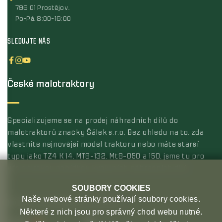
796 01 Prostějov,
Po-Pá, 8:00-16:00
SLEDUJTE NÁS
České malotraktory
Specializujeme se na prodej náhradních dílů do
malotraktorů značky Šálek s.r.o. Bez ohledu na to, zda
vlastníte nejnovější model traktoru nebo máte starší
typy jako TZ4 K 14, MT8-132, Mt8-050 a 150, jsme tu pro
vás s širokou nabídkou kvalitních náhradních dílů.
SOUBORY COOKIES
Naše webové stránky používají soubory cookies.
MOŽNOSTI PLATBY
MOŽNOSTI DOPRAVY
Některé z nich jsou pro správný chod webu nutné.