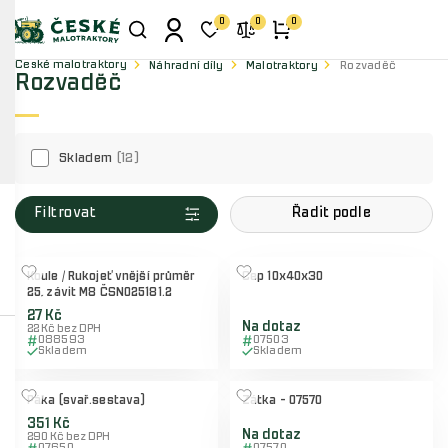
0
0
0
České malotraktory
Náhradní díly
Malotraktory
Rozvaděč
Rozvaděč
Skladem
12
Filtrovat
Řadit podle
Koule / Rukojeť vnější průměr
Čep 10x40x30
25, závit M8 ČSN025181.2
27 Kč
Na dotaz
22 Kč bez DPH
088593
07503
Skladem
Skladem
Páka (svař.sestava)
Zátka - 07570
351 Kč
Na dotaz
290 Kč bez DPH