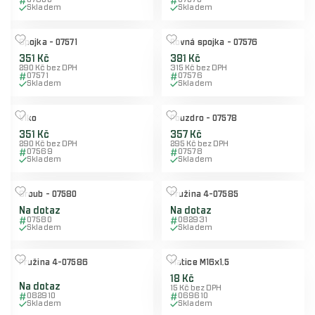
07650
07570
Skladem
Skladem
Spojka - 07571
Rovná spojka - 07576
351 Kč
381 Kč
290 Kč bez DPH
315 Kč bez DPH
07571
07576
Skladem
Skladem
Víko
Pouzdro - 07578
351 Kč
357 Kč
290 Kč bez DPH
295 Kč bez DPH
07569
07578
Skladem
Skladem
Šroub - 07580
Pružina 4-07585
Na dotaz
Na dotaz
07580
082931
Skladem
Skladem
Pružina 4-07586
Matice M16x1,5
18 Kč
Na dotaz
15 Kč bez DPH
082910
069610
Skladem
Skladem