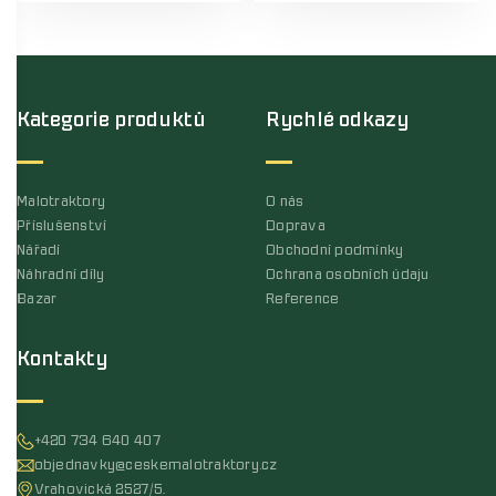
Kategorie produktů
Rychlé odkazy
Malotraktory
O nás
Příslušenství
Doprava
Nářadí
Obchodní podmínky
Náhradní díly
Ochrana osobních údaju
Bazar
Reference
Kontakty
+420 734 640 407
objednavky@ceskemalotraktory.cz
Vrahovická 2527/5,