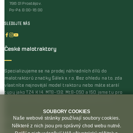
796 01 Prostějov,
Po-Pá, 8:00-16:00
SLEDUJTE NÁS
České malotraktory
Specializujeme se na prodej náhradních dílů do
malotraktorů značky Šálek s.r.o. Bez ohledu na to, zda
vlastníte nejnovější model traktoru nebo máte starší
typy jako TZ4 K 14, MT8-132, Mt8-050 a 150, jsme tu pro
vás s širokou nabídkou kvalitních náhradních dílů.
SOUBORY COOKIES
Naše webové stránky používají soubory cookies.
MOŽNOSTI PLATBY
MOŽNOSTI DOPRAVY
Některé z nich jsou pro správný chod webu nutné.