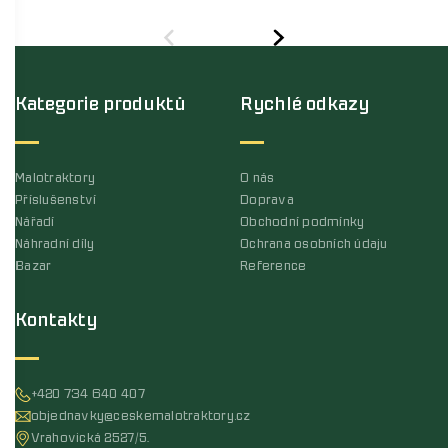
Kategorie produktů
Rychlé odkazy
Malotraktory
O nás
Příslušenství
Doprava
Nářadí
Obchodní podmínky
Náhradní díly
Ochrana osobních údaju
Bazar
Reference
Kontakty
+420 734 640 407
objednavky@ceskemalotraktory.cz
Vrahovická 2527/5,