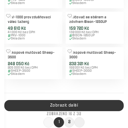
PRV-1200
BISON-1500UP
Skladem
Skladem
PRV-1000 provzdušňovací
Mulčovač se sběrem a
válec tažený
zdvihem Bison-1250UP
49 610 Kč
159 720 Kč
41 000 Kč bez DPH
132 000 Kč bez DPH
PRV-1000
BISON-1250UP
Skladem
Skladem
Příkopové mulčovač Sheep-
Příkopové mulčovač Sheep-
3500
3000
248 050 Kč
232 321 Kč
205 000 Kč bez DPH
192 001 Kč bez DPH
SHEEP-3500
SHEEP-3000
Skladem
Skladem
Zobrazit další
ZOBRAZENO 16 Z 32
1
2