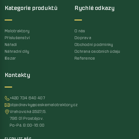
Kategorie produktů
Rychlé odkazy
Malotraktory
O nás
Příslušenství
Doprava
Nářadí
Obchodní podmínky
Náhradní díly
Ochrana osobních údaju
Bazar
Reference
Kontakty
+420 734 640 407
objednavky@ceskemalotraktory.cz
Vrahovická 2527/5,
796 01 Prostějov,
Po-Pá, 8:00-16:00