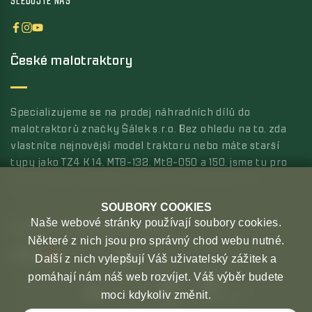
SLEDUJTE NÁS
České malotraktory
Specializujeme se na prodej náhradních dílů do
malotraktorů značky Šálek s.r.o. Bez ohledu na to, zda
vlastníte nejnovější model traktoru nebo máte starší
typy jako TZ4 K 14, MT8-132, Mt8-050 a 150, jsme tu pro
vás s širokou nabídkou kvalitních náhradních dílů.
SOUBORY COOKIES
Naše webové stránky používají soubory cookies.
MOŽNOSTI PLATBY
MOŽNOSTI DOPRAVY
Některé z nich jsou pro správný chod webu nutné.
Další z nich vylepšují Váš uživatelský zážitek a
pomáhají nám náš web rozvíjet. Váš výběr budete
moci kdykoliv změnit.