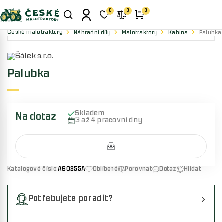
0
0
0
České malotraktory
Náhradní díly
Malotraktory
Kabina
Palubka
Palubka
Skladem
Na dotaz
3 až 4 pracovní dny
Katalogové číslo:
AS0255A
Oblíbené
Porovnat
Dotaz
Hlídat
Potřebujete poradit?