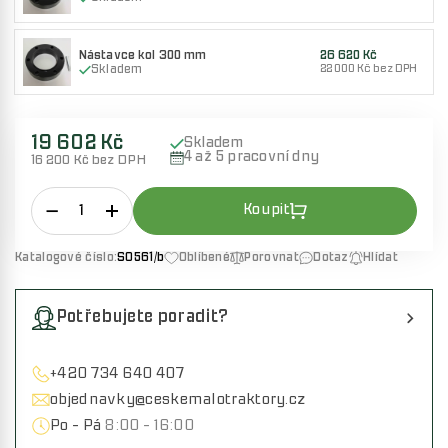
Nástavce kol 300 mm
26 620 Kč
Skladem
22 000 Kč bez DPH
19 602 Kč
Skladem
4 až 5 pracovní dny
16 200 Kč bez DPH
Katalogové číslo:
S0561/b
Oblíbené
Porovnat
Dotaz
Hlídat
Potřebujete poradit?
+420 734 640 407
objednavky@ceskemalotraktory.cz
Po - Pá
8:00 - 16:00