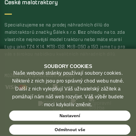
České malotraktory
Specializujeme se na prodej náhradních dílů do
malotraktorů značky Šálek s.r.o. Bez ohledu na to, zda
vlastníte nejnovější model traktoru nebo máte starší
typy jako TZ4 K 14, MT8-132, Mt8-050 a 150, jsme tu pro
vás s širokou nabídkou kvalitních náhradních dílů.
SOUBORY COOKIES
Naše webové stránky používají soubory cookies.
MOŽNOSTI PLATBY
MOŽNOSTI DOPRAVY
Některé z nich jsou pro správný chod webu nutné.
Další z nich vylepšují Váš uživatelský zážitek a
pomáhají nám náš web rozvíjet. Váš výběr budete
moci kdykoliv změnit.
Nastavení
Odmítnout vše