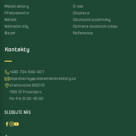
Malotraktory
O nás
Příslušenství
Doprava
Nářadí
Obchodní podmínky
Náhradní díly
Ochrana osobních údaju
Bazar
Reference
Kontakty
+420 734 640 407
objednavky@ceskemalotraktory.cz
Vrahovická 2527/5,
796 01 Prostějov,
Po-Pá, 8:00-16:00
SLEDUJTE NÁS