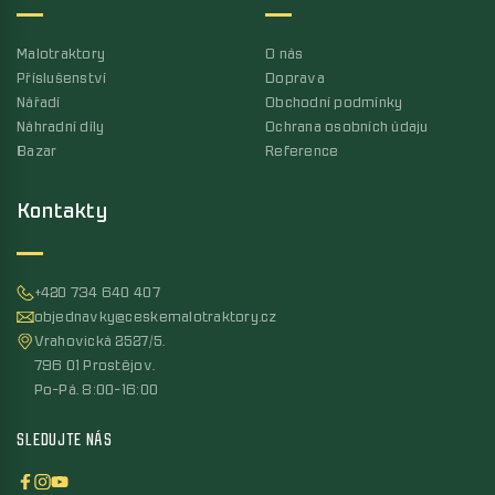
Malotraktory
O nás
Příslušenství
Doprava
Nářadí
Obchodní podmínky
Náhradní díly
Ochrana osobních údaju
Bazar
Reference
Kontakty
+420 734 640 407
objednavky@ceskemalotraktory.cz
Vrahovická 2527/5,
796 01 Prostějov,
Po-Pá, 8:00-16:00
SLEDUJTE NÁS