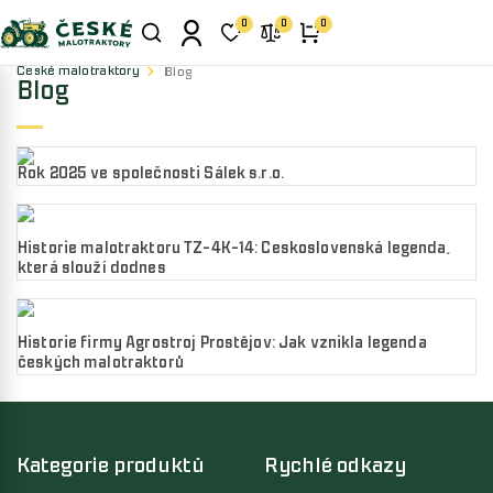
0
0
0
České malotraktory
Blog
Blog
Rok 2025 ve společnosti Šálek s.r.o.
27.01.2026
Historie malotraktoru TZ-4K-14: Československá legenda,
která slouží dodnes
01.11.2025
Historie firmy Agrostroj Prostějov: Jak vznikla legenda
českých malotraktorů
01.10.2025
Kategorie produktů
Rychlé odkazy