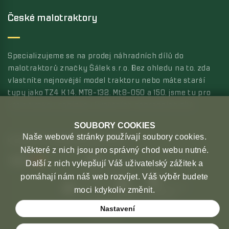
České malotraktory
Specializujeme se na prodej náhradních dílů do
malotraktorů značky Šálek s.r.o. Bez ohledu na to, zda
vlastníte nejnovější model traktoru nebo máte starší
typy jako TZ4 K 14, MT8-132, Mt8-050 a 150, jsme tu pro
vás s širokou nabídkou kvalitních náhradních dílů.
SOUBORY COOKIES
Naše webové stránky používají soubory cookies.
MOŽNOSTI PLATBY
MOŽNOSTI DOPRAVY
Některé z nich jsou pro správný chod webu nutné.
Další z nich vylepšují Váš uživatelský zážitek a
pomáhají nám náš web rozvíjet. Váš výběr budete
moci kdykoliv změnit.
Nastavení