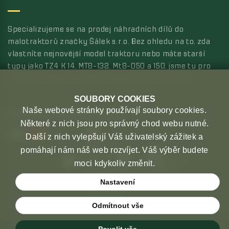
Specializujeme se na prodej náhradních dílů do
malotraktorů značky Šálek s.r.o. Bez ohledu na to, zda
vlastníte nejnovější model traktoru nebo máte starší
typy jako TZ4 K 14, MT8-132, Mt8-050 a 150, jsme tu pro
vás s širokou nabídkou kvalitních náhradních dílů.
SOUBORY COOKIES
Naše webové stránky používají soubory cookies.
MOŽNOSTI PLATBY
MOŽNOSTI DOPRAVY
Některé z nich jsou pro správný chod webu nutné.
Další z nich vylepšují Váš uživatelský zážitek a
pomáhají nám náš web rozvíjet. Váš výběr budete
moci kdykoliv změnit.
Nastavení
Odmítnout vše