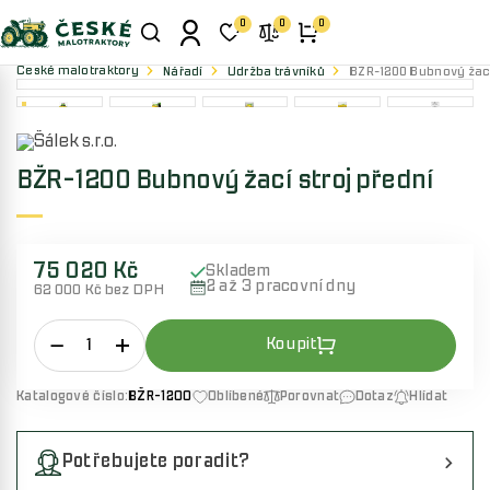
0
0
0
České malotraktory
Nářadí
Údržba trávníků
BŽR-1200 Bubnový žací 
BŽR-1200 Bubnový žací stroj přední
75 020 Kč
Skladem
2 až 3 pracovní dny
62 000 Kč bez DPH
Katalogové číslo:
BŽR-1200
Oblíbené
Porovnat
Dotaz
Hlídat
Potřebujete poradit?