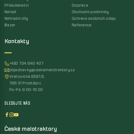
Příslušenství
Doprava
Nářadí
Obchodní podmínky
Náhradní díly
Ochrana osobních údaju
Bazar
Reference
Kontakty
+420 734 640 407
objednavky@ceskemalotraktory.cz
Vrahovická 2527/5,
796 01 Prostějov,
Po-Pá, 8:00-16:00
SLEDUJTE NÁS
České malotraktory