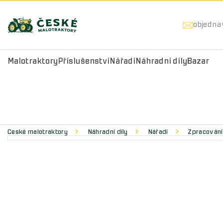
objedna
Malotraktory
Příslušenství
Nářadí
Náhradní díly
Bazar
České malotraktory
Náhradní díly
Nářadí
Zpracování