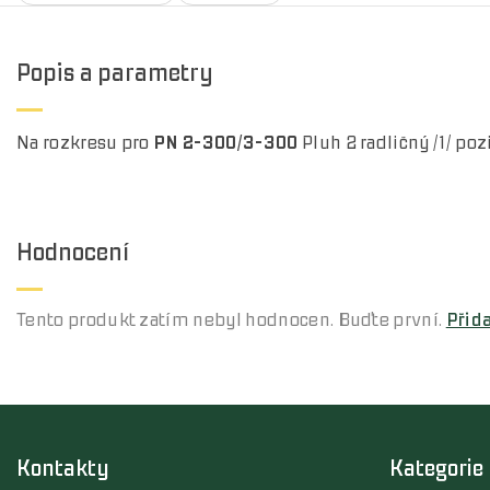
Popis a parametry
Na rozkresu pro
PN 2-300/3-300
Pluh 2 radličný /1/ poz
Hodnocení
Tento produkt zatím nebyl hodnocen. Buďte první.
Přid
Kontakty
Kategorie