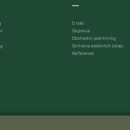
y
O nás
ví
Doprava
Obchodní podmínky
ly
Ochrana osobních údaju
Reference