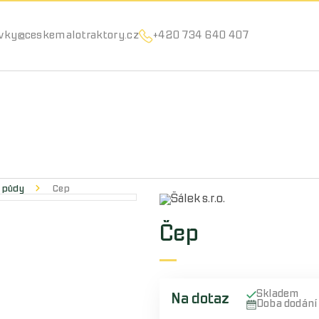
Můžeme vám pomoci něco najít?
vky@ceskemalotraktory.cz
+420 734 640 407
 půdy
Čep
Čep
Skladem
Na dotaz
Doba dodán