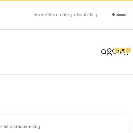
Kč
€
Servis
Vše o nákupu
Kontakty
0
0
0
í
4 až 5 pracovní dny