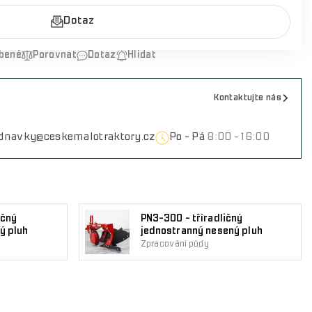
Dotaz
íbené
Porovnat
Dotaz
Hlídat
Kontaktujte nás
ednavky@ceskemalotraktory.cz
Po - Pá
8:00 - 16:00
ičný
PN3-300 - tříradličný
ý pluh
jednostranný nesený pluh
Zpracování půdy