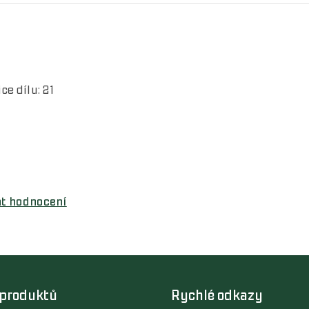
ice dílu: 21
at hodnocení
 produktů
Rychlé odkazy