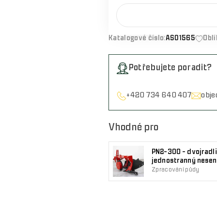
Katalogové číslo:
AS01565
Obl
Potřebujete poradit?
+420 734 640 407
obj
Vhodné pro
PN2-300 - dvojradl
jednostranný nesen
Zpracování půdy