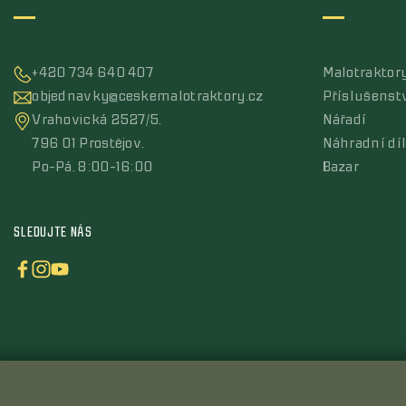
+420 734 640 407
Malotraktor
objednavky@ceskemalotraktory.cz
Příslušenst
Vrahovická 2527/5,
Nářadí
796 01 Prostějov,
Náhradní dí
Po-Pá, 8:00-16:00
Bazar
SLEDUJTE NÁS