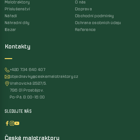
Malotraktory
O nás
Příslušenství
Doprava
Nářadí
Obchodní podmínky
Náhradní díly
Ochrana osobních údaju
Bazar
Reference
Kontakty
+420 734 640 407
objednavky@ceskemalotraktory.cz
Vrahovická 2527/5,
796 01 Prostějov,
Po-Pá, 8:00-16:00
SLEDUJTE NÁS
České malotraktory