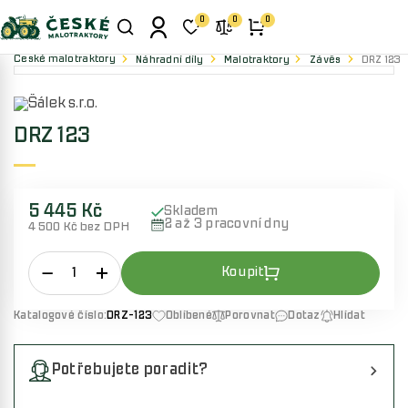
0
0
0
České malotraktory
Náhradní díly
Malotraktory
Závěs
DRZ 123
DRZ 123
5 445 Kč
Skladem
2 až 3 pracovní dny
4 500 Kč bez DPH
Katalogové číslo:
DRZ-123
Oblíbené
Porovnat
Dotaz
Hlídat
Potřebujete poradit?