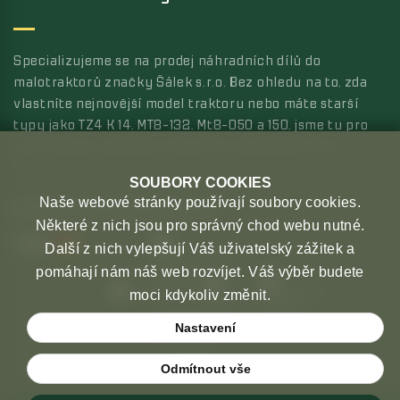
Specializujeme se na prodej náhradních dílů do
malotraktorů značky Šálek s.r.o. Bez ohledu na to, zda
vlastníte nejnovější model traktoru nebo máte starší
typy jako TZ4 K 14, MT8-132, Mt8-050 a 150, jsme tu pro
vás s širokou nabídkou kvalitních náhradních dílů.
SOUBORY COOKIES
Naše webové stránky používají soubory cookies.
MOŽNOSTI PLATBY
MOŽNOSTI DOPRAVY
Některé z nich jsou pro správný chod webu nutné.
Další z nich vylepšují Váš uživatelský zážitek a
pomáhají nám náš web rozvíjet. Váš výběr budete
moci kdykoliv změnit.
Nastavení
Odmítnout vše