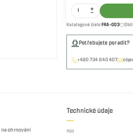
Katalogové číslo:
FRA-003
Obl
Potřebujete poradit?
+420 734 640 407
obj
Technické údaje
 na ohrnování
Kód