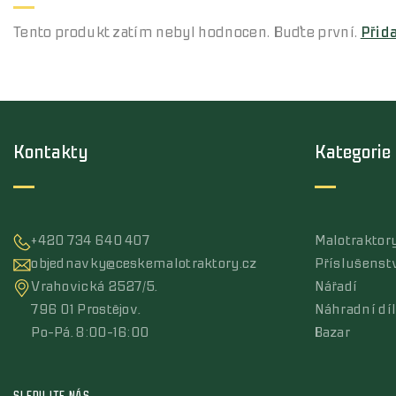
Tento produkt zatím nebyl hodnocen. Buďte první.
Přid
Kontakty
Kategorie
+420 734 640 407
Malotraktor
objednavky@ceskemalotraktory.cz
Příslušenst
Vrahovická 2527/5,
Nářadí
796 01 Prostějov,
Náhradní dí
Po-Pá, 8:00-16:00
Bazar