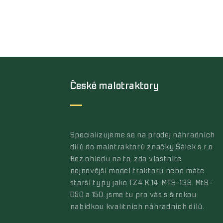
České malotraktory
Specializujeme se na prodej náhradních
dílů do malotraktorů značky Šálek s.r.o.
Bez ohledu na to, zda vlastníte
nejnovější model traktoru nebo máte
starší typy jako TZ4 K 14, MT8-132, Mt8-
050 a 150, jsme tu pro vás s širokou
nabídkou kvalitních náhradních dílů.