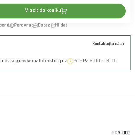
Vložit do košíku
íbené
Porovnat
Dotaz
Hlídat
Kontaktujte nás
ednavky@ceskemalotraktory.cz
Po - Pá
8:00 - 16:00
FRA-003