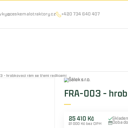
Můžeme vám pomoci něco najít?
vky@ceskemalotraktory.cz
+420 734 640 407
 - hrobkovací rám se třemi radlicemi
FRA-003 - hrobk
25 410 Kč
Sklade
Doba d
21 000 Kč bez DPH