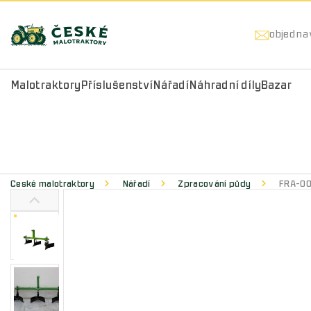
objedna
Malotraktory
Příslušenství
Nářadí
Náhradní díly
Bazar
České malotraktory
Nářadí
Zpracování půdy
FRA-003