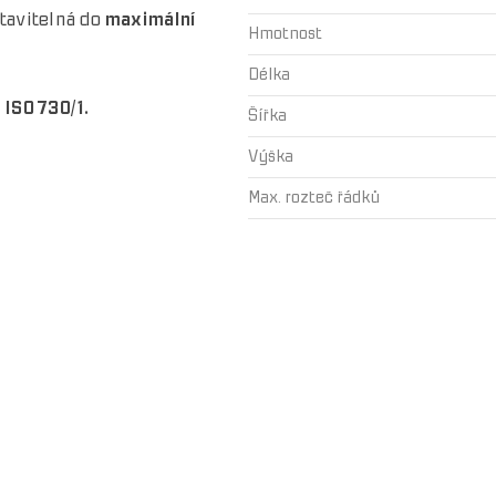
stavitelná do
maximální
Hmotnost
Délka
ISO 730/1.
Šířka
Výška
Max. rozteč řádků