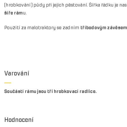
(hrobkování) půdy při jejich pěstování. Šířka řádku je na
šíře rám
u.
Použití za malotraktory se zadním
tříbodovým závěsem 
Varování
Součástí rámu jsou tři hrobkovací radlice.
Hodnocení