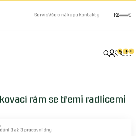
Kč
€
Servis
Vše o nákupu
Kontakty
0
0
0
ovací rám se třemi radlicemi
m
odání
2 až 3 pracovní dny