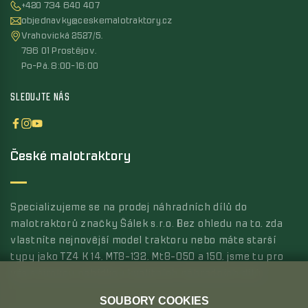
+420 734 640 407
objednavky@ceskemalotraktory.cz
Vrahovická 2527/5,
796 01 Prostějov,
Po-Pá, 8:00-16:00
SLEDUJTE NÁS
České malotraktory
Specializujeme se na prodej náhradních dílů do
malotraktorů značky Šálek s.r.o. Bez ohledu na to, zda
vlastníte nejnovější model traktoru nebo máte starší
typy jako TZ4 K 14, MT8-132, Mt8-050 a 150, jsme tu pro
vás s širokou nabídkou kvalitních náhradních dílů.
SOUBORY COOKIES