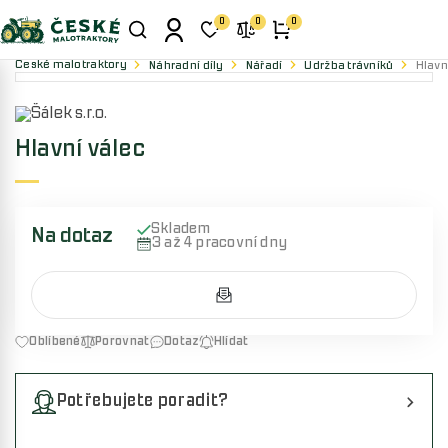
0
0
0
České malotraktory
Náhradní díly
Nářadí
Údržba trávníků
Hlavn
Hlavní válec
Skladem
Na dotaz
3 až 4 pracovní dny
Oblíbené
Porovnat
Dotaz
Hlídat
Potřebujete poradit?