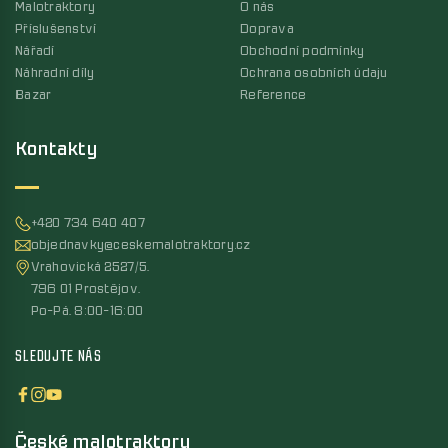
Malotraktory
O nás
Příslušenství
Doprava
Nářadí
Obchodní podmínky
Náhradní díly
Ochrana osobních údaju
Bazar
Reference
Kontakty
+420 734 640 407
objednavky@ceskemalotraktory.cz
Vrahovická 2527/5,
796 01 Prostějov,
Po-Pá, 8:00-16:00
SLEDUJTE NÁS
České malotraktory