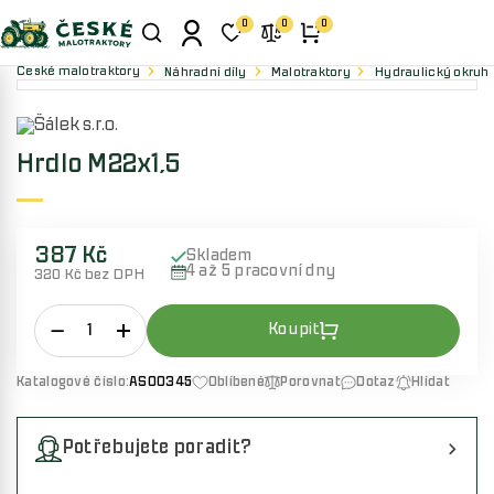
0
0
0
České malotraktory
Náhradní díly
Malotraktory
Hydraulický okruh
Hrdlo M22x1,5
387 Kč
Skladem
4 až 5 pracovní dny
320 Kč bez DPH
Katalogové číslo:
AS00345
Oblíbené
Porovnat
Dotaz
Hlídat
Potřebujete poradit?