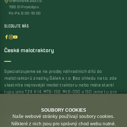
Vrahovická 2527/5,
796 01 Prostějov,
Po-Pá, 8:00-16:00
SLEDUJTE NÁS
České malotraktory
Specializujeme se na prodej náhradních dílů do
malotraktorů značky Šálek s.r.o. Bez ohledu na to, zda
vlastníte nejnovější model traktoru nebo máte starší
typy jako TZ4 K 14, MT8-132, Mt8-050 a 150, jsme tu pro
vás s širokou nabídkou kvalitních náhradních dílů.
SOUBORY COOKIES
Naše webové stránky používají soubory cookies.
MOŽNOSTI PLATBY
MOŽNOSTI DOPRAVY
Některé z nich jsou pro správný chod webu nutné.