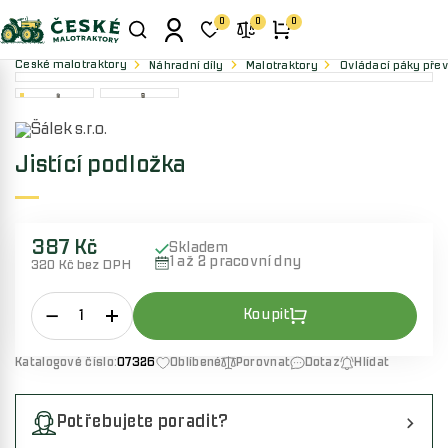
0
0
0
České malotraktory
Náhradní díly
Malotraktory
Ovládací páky pře
Jistící podložka
387 Kč
Skladem
1 až 2 pracovní dny
320 Kč bez DPH
Katalogové číslo:
07326
Oblíbené
Porovnat
Dotaz
Hlídat
Potřebujete poradit?