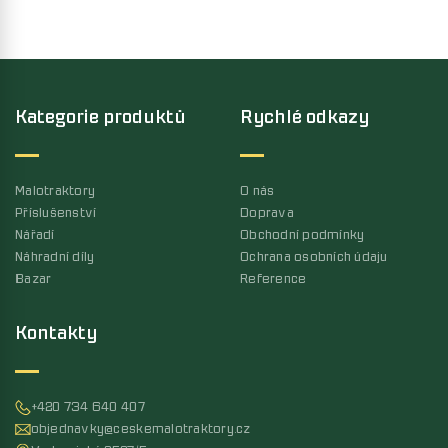
Kategorie produktů
Rychlé odkazy
Malotraktory
O nás
Příslušenství
Doprava
Nářadí
Obchodní podmínky
Náhradní díly
Ochrana osobních údaju
Bazar
Reference
Kontakty
+420 734 640 407
objednavky@ceskemalotraktory.cz