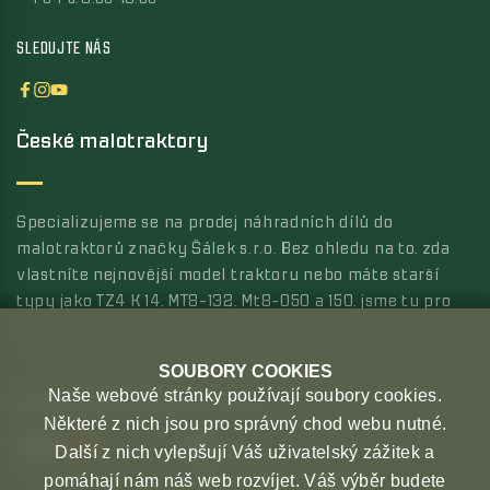
SLEDUJTE NÁS
České malotraktory
Specializujeme se na prodej náhradních dílů do
malotraktorů značky Šálek s.r.o. Bez ohledu na to, zda
vlastníte nejnovější model traktoru nebo máte starší
typy jako TZ4 K 14, MT8-132, Mt8-050 a 150, jsme tu pro
vás s širokou nabídkou kvalitních náhradních dílů.
SOUBORY COOKIES
Naše webové stránky používají soubory cookies.
MOŽNOSTI PLATBY
MOŽNOSTI DOPRAVY
Některé z nich jsou pro správný chod webu nutné.
Další z nich vylepšují Váš uživatelský zážitek a
pomáhají nám náš web rozvíjet. Váš výběr budete