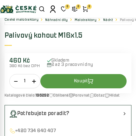
0
0
0
České malotraktory
Náhradní díly
Malotraktory
Nádrž
Palivový 
Palivový kohout M16x1,5
460 Kč
Skladem
2 až 3 pracovní dny
380 Kč bez DPH
Katalogové číslo:
196292
Oblíbené
Porovnat
Dotaz
Hlídat
Potřebujete poradit?
+420 734 640 407