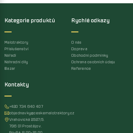
Kategorie produktů
Rychlé odkazy
Malotraktory
O nás
Příslušenství
Doprava
Nářadí
Obchodní podmínky
Náhradní díly
Ochrana osobních údaju
Bazar
Reference
Kontakty
+420 734 640 407
objednavky@ceskemalotraktory.cz
Vrahovická 2527/5,
796 01 Prostějov,
Po-Pá, 8:00-16:00