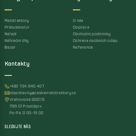
Malotraktory
O nás
Příslušenství
Doprava
Nářadí
Obchodní podmínky
Náhradní díly
Ochrana osobních údaju
Bazar
Reference
Kontakty
+420 734 640 407
objednavky@ceskemalotraktory.cz
Vrahovická 2527/5,
796 01 Prostějov,
Po-Pá, 8:00-16:00
SLEDUJTE NÁS