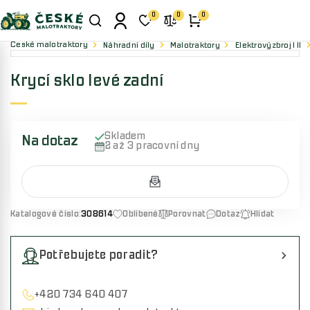
0
0
0
České malotraktory
Náhradní díly
Malotraktory
Elektrovýzbroj I II
Krycí sklo levé zadní
Skladem
Na dotaz
2 až 3 pracovní dny
Katalogové číslo:
308614
Oblíbené
Porovnat
Dotaz
Hlídat
Potřebujete poradit?
+420 734 640 407