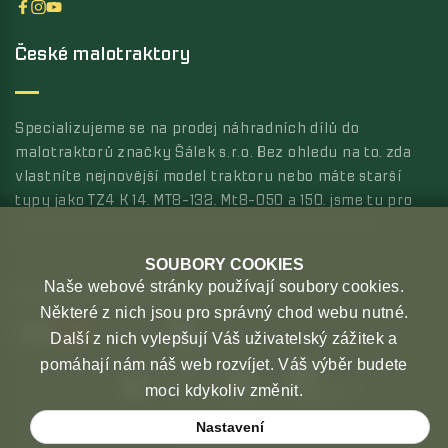
České malotraktory
Specializujeme se na prodej náhradních dílů do
malotraktorů značky Šálek s.r.o. Bez ohledu na to, zda
vlastníte nejnovější model traktoru nebo máte starší
typy jako TZ4 K 14, MT8-132, Mt8-050 a 150, jsme tu pro
vás s širokou nabídkou kvalitních náhradních dílů.
SOUBORY COOKIES
Naše webové stránky používají soubory cookies.
MOŽNOSTI PLATBY
MOŽNOSTI DOPRAVY
Některé z nich jsou pro správný chod webu nutné.
Další z nich vylepšují Váš uživatelský zážitek a
pomáhají nám náš web rozvíjet. Váš výběr budete
moci kdykoliv změnit.
Nastavení