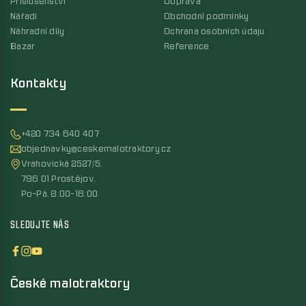
Příslušenství
Doprava
Nářadí
Obchodní podmínky
Náhradní díly
Ochrana osobních údaju
Bazar
Reference
Kontakty
+420 734 640 407
objednavky@ceskemalotraktory.cz
Vrahovická 2527/5,
796 01 Prostějov,
Po-Pá, 8:00-16:00
SLEDUJTE NÁS
České malotraktory