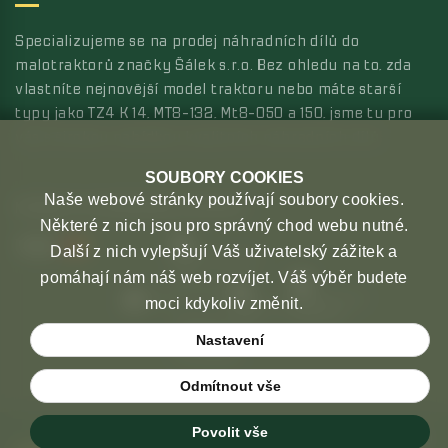
Specializujeme se na prodej náhradních dílů do
malotraktorů značky Šálek s.r.o. Bez ohledu na to, zda
vlastníte nejnovější model traktoru nebo máte starší
typy jako TZ4 K 14, MT8-132, Mt8-050 a 150, jsme tu pro
vás s širokou nabídkou kvalitních náhradních dílů.
SOUBORY COOKIES
Naše webové stránky používají soubory cookies.
MOŽNOSTI PLATBY
MOŽNOSTI DOPRAVY
Některé z nich jsou pro správný chod webu nutné.
Další z nich vylepšují Váš uživatelský zážitek a
pomáhají nám náš web rozvíjet. Váš výběr budete
moci kdykoliv změnit.
Nastavení
Odmítnout vše
Povolit vše
Copyright © 2026 České malotraktory