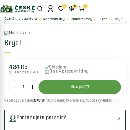
0
0
0
České malotraktory
Náhradní díly
Malotraktory
Řízení
Kryt I
Kryt I
424 Kč
Skladem
3 až 4 pracovní dny
350 Kč bez DPH
Katalogové číslo:
07519
Oblíbené
Porovnat
Dotaz
Hlídat
Potřebujete poradit?