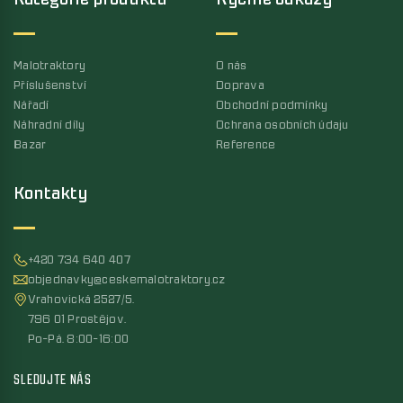
Kategorie produktů
Rychlé odkazy
Malotraktory
O nás
Příslušenství
Doprava
Nářadí
Obchodní podmínky
Náhradní díly
Ochrana osobních údaju
Bazar
Reference
Kontakty
+420 734 640 407
objednavky@ceskemalotraktory.cz
Vrahovická 2527/5,
796 01 Prostějov,
Po-Pá, 8:00-16:00
SLEDUJTE NÁS