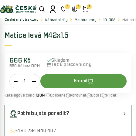
0
0
0
České malotraktory
Náhradní díly
Malotraktory
1D-90A
Matice 
Matice levá M42x1,5
666 Kč
Skladem
1 až 2 pracovní dny
550 Kč bez DPH
Katalogové číslo:
10014
Oblíbené
Porovnat
Dotaz
Hlídat
Potřebujete poradit?
+420 734 640 407