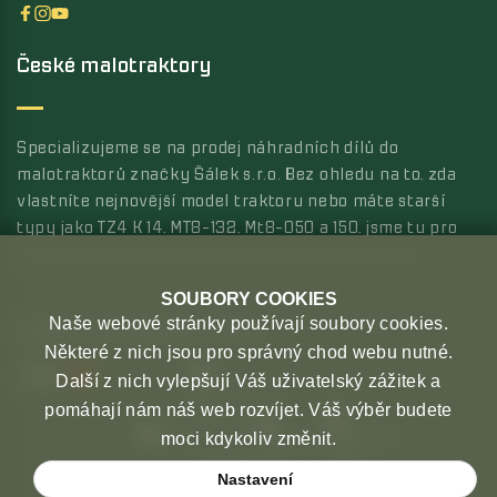
České malotraktory
Specializujeme se na prodej náhradních dílů do
malotraktorů značky Šálek s.r.o. Bez ohledu na to, zda
vlastníte nejnovější model traktoru nebo máte starší
typy jako TZ4 K 14, MT8-132, Mt8-050 a 150, jsme tu pro
vás s širokou nabídkou kvalitních náhradních dílů.
SOUBORY COOKIES
Naše webové stránky používají soubory cookies.
MOŽNOSTI PLATBY
MOŽNOSTI DOPRAVY
Některé z nich jsou pro správný chod webu nutné.
Další z nich vylepšují Váš uživatelský zážitek a
pomáhají nám náš web rozvíjet. Váš výběr budete
moci kdykoliv změnit.
Nastavení