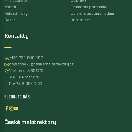
Příslušenství
Doprava
Nářadí
Obchodní podmínky
Náhradní díly
Ochrana osobních údaju
Bazar
Reference
Kontakty
+420 734 640 407
objednavky@ceskemalotraktory.cz
Vrahovická 2527/5,
796 01 Prostějov,
Po-Pá, 8:00-16:00
SLEDUJTE NÁS
České malotraktory