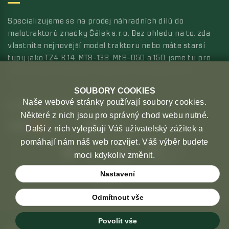
Specializujeme se na prodej náhradních dílů do
malotraktorů značky Šálek s.r.o. Bez ohledu na to, zda
vlastníte nejnovější model traktoru nebo máte starší
typy jako TZ4 K 14, MT8-132, Mt8-050 a 150, jsme tu pro
vás s širokou nabídkou kvalitních náhradních dílů.
SOUBORY COOKIES
Naše webové stránky používají soubory cookies.
MOŽNOSTI PLATBY
MOŽNOSTI DOPRAVY
Některé z nich jsou pro správný chod webu nutné.
Další z nich vylepšují Váš uživatelský zážitek a
pomáhají nám náš web rozvíjet. Váš výběr budete
moci kdykoliv změnit.
Nastavení
Odmítnout vše
Povolit vše
Copyright © 2026 České malotraktory