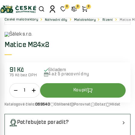
0
0
0
České malotraktory
Náhradní díly
Malotraktory
Řízení
Matice M
Matice M24x2
91 Kč
Skladem
4 až 5 pracovní dny
75 Kč bez DPH
Katalogové číslo:
069540
Oblíbené
Porovnat
Dotaz
Hlídat
Potřebujete poradit?