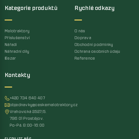
Kategorie produktů
Rychlé odkazy
Malotraktory
O nás
Příslušenství
Doprava
Nářadí
Obchodní podmínky
Náhradní díly
Ochrana osobních údaju
Bazar
Reference
Kontakty
+420 734 640 407
objednavky@ceskemalotraktory.cz
Vrahovická 2527/5,
796 01 Prostějov,
Po-Pá, 8:00-16:00