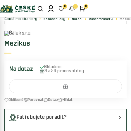
0
0
0
České malotraktory
Náhradní díly
Nářadí
Vinohradnictví
Mezik
Mezikus
Skladem
Na dotaz
3 až 4 pracovní dny
Oblíbené
Porovnat
Dotaz
Hlídat
Potřebujete poradit?