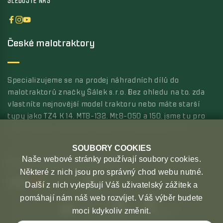
SLEDUJTE NÁS
České malotraktory
Specializujeme se na prodej náhradních dílů do
malotraktorů značky Šálek s.r.o. Bez ohledu na to, zda
vlastníte nejnovější model traktoru nebo máte starší
typy jako TZ4 K 14, MT8-132, Mt8-050 a 150, jsme tu pro
vás s širokou nabídkou kvalitních náhradních dílů.
SOUBORY COOKIES
Naše webové stránky používají soubory cookies.
MOŽNOSTI PLATBY
MOŽNOSTI DOPRAVY
Některé z nich jsou pro správný chod webu nutné.
Další z nich vylepšují Váš uživatelský zážitek a
pomáhají nám náš web rozvíjet. Váš výběr budete
moci kdykoliv změnit.