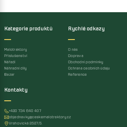
Kategorie produktů
Rychlé odkazy
Malotraktory
O nás
Příslušenství
Doprava
Nářadí
Obchodní podmínky
Náhradní díly
Ochrana osobních údaju
Bazar
Reference
Kontakty
+420 734 640 407
objednavky@ceskemalotraktory.cz
Vrahovická 2527/5,