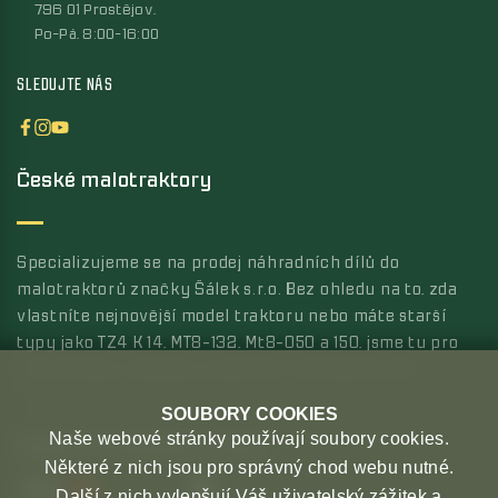
796 01 Prostějov,
Po-Pá, 8:00-16:00
SLEDUJTE NÁS
České malotraktory
Specializujeme se na prodej náhradních dílů do
malotraktorů značky Šálek s.r.o. Bez ohledu na to, zda
vlastníte nejnovější model traktoru nebo máte starší
typy jako TZ4 K 14, MT8-132, Mt8-050 a 150, jsme tu pro
vás s širokou nabídkou kvalitních náhradních dílů.
SOUBORY COOKIES
Naše webové stránky používají soubory cookies.
MOŽNOSTI PLATBY
MOŽNOSTI DOPRAVY
Některé z nich jsou pro správný chod webu nutné.
Další z nich vylepšují Váš uživatelský zážitek a