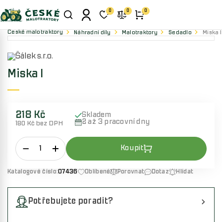
0
0
0
České malotraktory
Náhradní díly
Malotraktory
Sedadlo
Miska I
Miska I
218 Kč
Skladem
2 až 3 pracovní dny
180 Kč bez DPH
Katalogové číslo:
07436
Oblíbené
Porovnat
Dotaz
Hlídat
Potřebujete poradit?