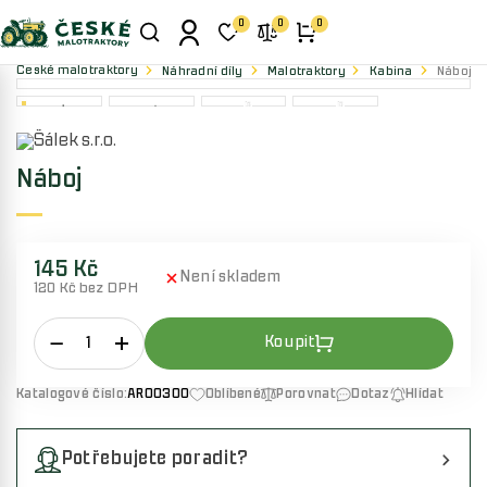
0
0
0
České malotraktory
Náhradní díly
Malotraktory
Kabina
Náboj
Náboj
145 Kč
Není skladem
120 Kč bez DPH
Katalogové číslo:
AR00300
Oblíbené
Porovnat
Dotaz
Hlídat
Potřebujete poradit?