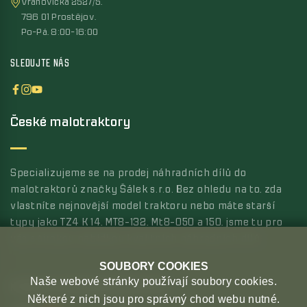
Vrahovická 2527/5,
796 01 Prostějov,
Po-Pá, 8:00-16:00
SLEDUJTE NÁS
České malotraktory
Specializujeme se na prodej náhradních dílů do
malotraktorů značky Šálek s.r.o. Bez ohledu na to, zda
vlastníte nejnovější model traktoru nebo máte starší
typy jako TZ4 K 14, MT8-132, Mt8-050 a 150, jsme tu pro
vás s širokou nabídkou kvalitních náhradních dílů.
SOUBORY COOKIES
Naše webové stránky používají soubory cookies.
MOŽNOSTI PLATBY
MOŽNOSTI DOPRAVY
Některé z nich jsou pro správný chod webu nutné.