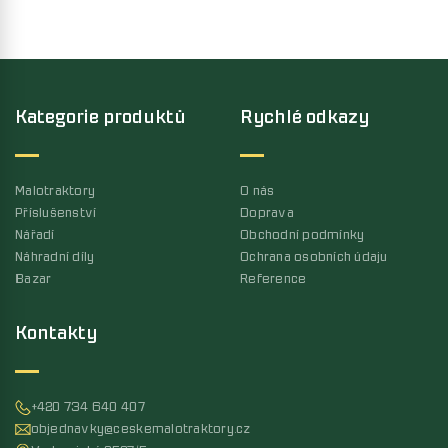
Kategorie produktů
Rychlé odkazy
Malotraktory
O nás
Příslušenství
Doprava
Nářadí
Obchodní podmínky
Náhradní díly
Ochrana osobních údaju
Bazar
Reference
Kontakty
+420 734 640 407
objednavky@ceskemalotraktory.cz