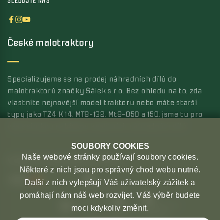
SLEDUJTE NÁS
České malotraktory
Specializujeme se na prodej náhradních dílů do
malotraktorů značky Šálek s.r.o. Bez ohledu na to, zda
vlastníte nejnovější model traktoru nebo máte starší
typy jako TZ4 K 14, MT8-132, Mt8-050 a 150, jsme tu pro
vás s širokou nabídkou kvalitních náhradních dílů.
SOUBORY COOKIES
Naše webové stránky používají soubory cookies.
MOŽNOSTI PLATBY
MOŽNOSTI DOPRAVY
Některé z nich jsou pro správný chod webu nutné.
Další z nich vylepšují Váš uživatelský zážitek a
pomáhají nám náš web rozvíjet. Váš výběr budete
moci kdykoliv změnit.