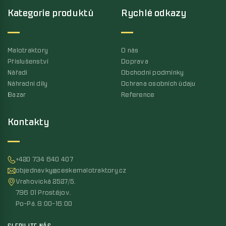
Kategorie produktů
Rychlé odkazy
Malotraktory
O nás
Příslušenství
Doprava
Nářadí
Obchodní podmínky
Náhradní díly
Ochrana osobních údaju
Bazar
Reference
Kontakty
+420 734 640 407
objednavky@ceskemalotraktory.cz
Vrahovická 2527/5,
796 01 Prostějov,
Po-Pá, 8:00-16:00