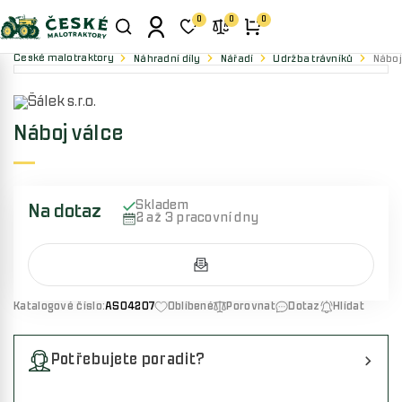
0
0
0
České malotraktory
Náhradní díly
Nářadí
Údržba trávníků
Náboj
Náboj válce
Skladem
Na dotaz
2 až 3 pracovní dny
Katalogové číslo:
AS04207
Oblíbené
Porovnat
Dotaz
Hlídat
Potřebujete poradit?