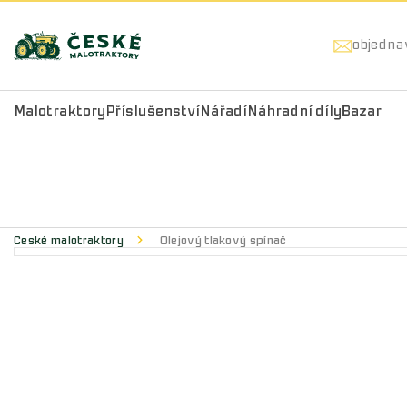
objedna
Malotraktory
Příslušenství
Nářadí
Náhradní díly
Bazar
České malotraktory
Olejový tlakový spínač