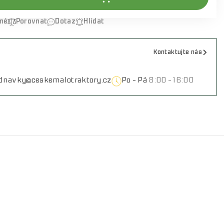
ené
Porovnat
Dotaz
Hlídat
Kontaktujte nás
ednavky@ceskemalotraktory.cz
Po - Pá
8:00 - 16:00