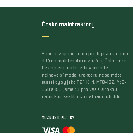
České malotraktory
Specializujeme se na prodej náhradních
dílů do malotraktorů značky Šálek s.r.o.
Bez ohledu na to, zda vlastníte
nejnovější model traktoru nebo máte
starší typy jako TZ4 K 14, MT8-132, Mt8-
050 a 150, jsme tu pro vás s širokou
nabídkou kvalitních náhradních dílů.
MOŽNOSTI PLATBY