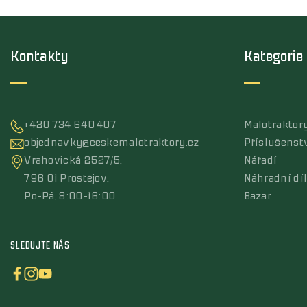
Kontakty
Kategorie
+420 734 640 407
Malotraktor
objednavky@ceskemalotraktory.cz
Příslušenst
Vrahovická 2527/5,
Nářadí
796 01 Prostějov,
Náhradní dí
Po-Pá, 8:00-16:00
Bazar
SLEDUJTE NÁS