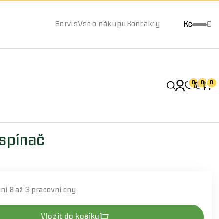
Kč
€
Servis
Vše o nákupu
Kontakty
0
0
0
 spínač
ání
2 až 3 pracovní dny
Vložit do košíku