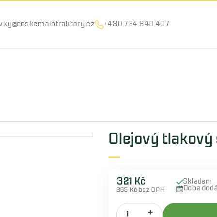
Můžeme vám pomoci něco najít?
vky@ceskemalotraktory.cz
+420 734 640 407
Olejový tlakový
321 Kč
Skladem
Doba dod
265 Kč bez DPH