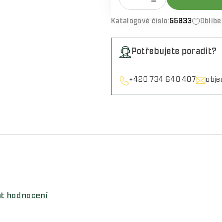
Katalogové číslo:
55233
Oblíb
Potřebujete poradit?
+420 734 640 407
obj
at hodnocení