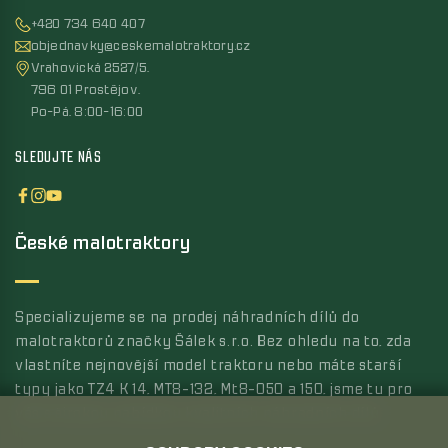
+420 734 640 407
objednavky@ceskemalotraktory.cz
Vrahovická 2527/5,
796 01 Prostějov,
Po-Pá, 8:00-16:00
SLEDUJTE NÁS
České malotraktory
Specializujeme se na prodej náhradních dílů do
malotraktorů značky Šálek s.r.o. Bez ohledu na to, zda
vlastníte nejnovější model traktoru nebo máte starší
typy jako TZ4 K 14, MT8-132, Mt8-050 a 150, jsme tu pro
vás s širokou nabídkou kvalitních náhradních dílů.