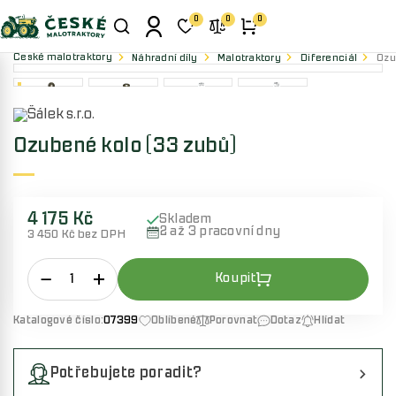
0
0
0
České malotraktory
Náhradní díly
Malotraktory
Diferenciál
Ozu
Ozubené kolo (33 zubů)
4 175 Kč
Skladem
2 až 3 pracovní dny
3 450 Kč bez DPH
Katalogové číslo:
07399
Oblíbené
Porovnat
Dotaz
Hlídat
Potřebujete poradit?