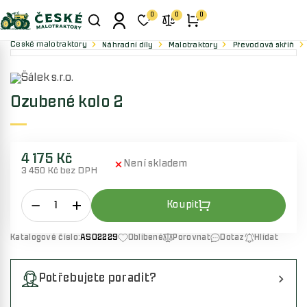
0
0
0
České malotraktory
Náhradní díly
Malotraktory
Převodová skříň
Ozubené kolo 2
4 175 Kč
Není skladem
3 450 Kč bez DPH
Katalogové číslo:
AS02229
Oblíbené
Porovnat
Dotaz
Hlídat
Potřebujete poradit?