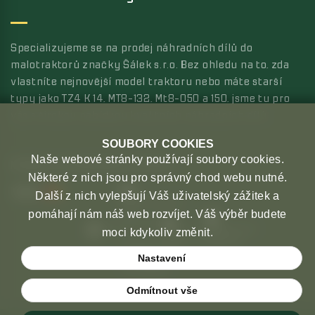
Specializujeme se na prodej náhradních dílů do
malotraktorů značky Šálek s.r.o. Bez ohledu na to, zda
vlastníte nejnovější model traktoru nebo máte starší
typy jako TZ4 K 14, MT8-132, Mt8-050 a 150, jsme tu pro
vás s širokou nabídkou kvalitních náhradních dílů.
SOUBORY COOKIES
Naše webové stránky používají soubory cookies.
MOŽNOSTI PLATBY
MOŽNOSTI DOPRAVY
Některé z nich jsou pro správný chod webu nutné.
Další z nich vylepšují Váš uživatelský zážitek a
pomáhají nám náš web rozvíjet. Váš výběr budete
moci kdykoliv změnit.
Nastavení
Odmítnout vše