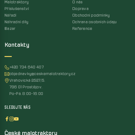
Malotraktory
O nás
Příslušenství
Doprava
Nářadí
Obchodní podmínky
Náhradní díly
Ochrana osobních údaju
Bazar
Reference
Kontakty
+420 734 640 407
objednavky@ceskemalotraktory.cz
Vrahovická 2527/5,
796 01 Prostějov,
Po-Pá, 8:00-16:00
SLEDUJTE NÁS
České malotraktory