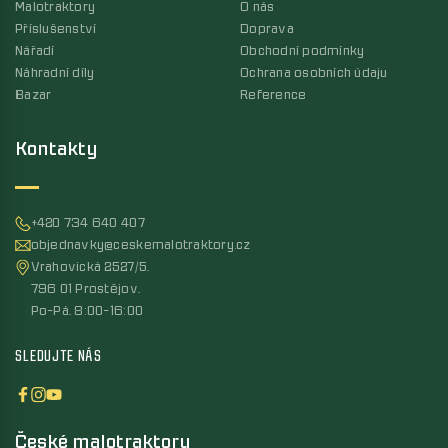
Malotraktory
O nás
Příslušenství
Doprava
Nářadí
Obchodní podmínky
Náhradní díly
Ochrana osobních údaju
Bazar
Reference
Kontakty
+420 734 640 407
objednavky@ceskemalotraktory.cz
Vrahovická 2527/5,
796 01 Prostějov,
Po-Pá, 8:00-16:00
SLEDUJTE NÁS
České malotraktory