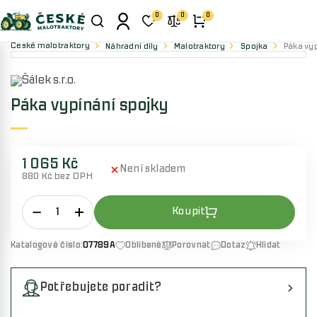
0
0
0
České malotraktory
Náhradní díly
Malotraktory
Spojka
Páka vy
Páka vypínání spojky
1 065 Kč
Není skladem
880 Kč bez DPH
Katalogové číslo:
07789A
Oblíbené
Porovnat
Dotaz
Hlídat
Potřebujete poradit?