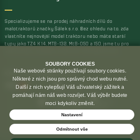
Specializujeme se na prodej náhradních dílů do
malotraktorů značky Šálek s.r.o. Bez ohledu na to, zda
vlastníte nejnovější model traktoru nebo máte starší
typy jako TZ4 K 14, MT8-132, Mt8-050 a 150, jsme tu pro
vás s širokou nabídkou kvalitních náhradních dílů.
SOUBORY COOKIES
Naše webové stránky používají soubory cookies.
MOŽNOSTI PLATBY
MOŽNOSTI DOPRAVY
Některé z nich jsou pro správný chod webu nutné.
Další z nich vylepšují Váš uživatelský zážitek a
pomáhají nám náš web rozvíjet. Váš výběr budete
moci kdykoliv změnit.
Nastavení
Odmítnout vše