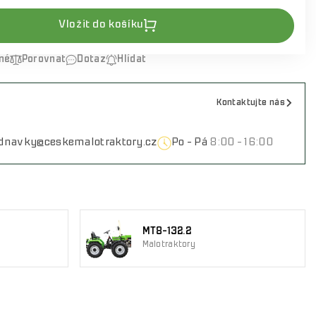
Vložit do košíku
né
Porovnat
Dotaz
Hlídat
Kontaktujte nás
ednavky@ceskemalotraktory.cz
Po - Pá
8:00 - 16:00
MT8-132.2
Malotraktory