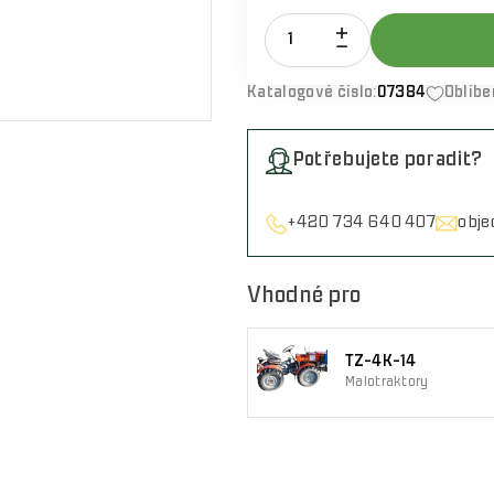
Katalogové číslo:
07384
Oblíbe
Potřebujete poradit?
+420 734 640 407
obj
Vhodné pro
TZ-4K-14
Malotraktory