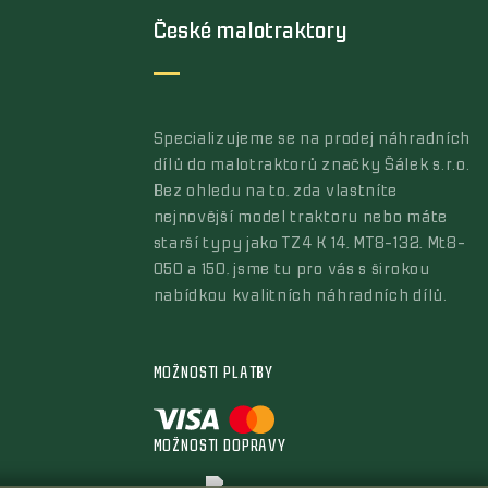
České malotraktory
Specializujeme se na prodej náhradních
dílů do malotraktorů značky Šálek s.r.o.
Bez ohledu na to, zda vlastníte
nejnovější model traktoru nebo máte
starší typy jako TZ4 K 14, MT8-132, Mt8-
050 a 150, jsme tu pro vás s širokou
nabídkou kvalitních náhradních dílů.
MOŽNOSTI PLATBY
MOŽNOSTI DOPRAVY