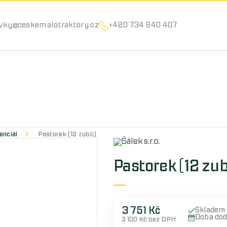
Můžeme vám pomoci něco najít?
vky@ceskemalotraktory.cz
+420 734 640 407
enciál
Pastorek (12 zubů)
Pastorek (12 zu
3 751 Kč
Skladem
Doba do
3 100 Kč bez DPH