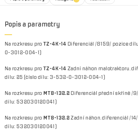
Popis a parametry
Na rozkresu pro
TZ-4K-14
Diferenciál /8159/ pozice dílu
0-3012-004-1)
Na rozkresu pro
TZ-4K-14
Zadní náhon malotraktoru, dif
dílu: 25 (číslo dílu: 3-532-0-3012-004-1)
Na rozkresu pro
MT8-132.2
Diferenciál přední skříně /9/
dílu: 532030120041)
Na rozkresu pro
MT8-132.2
Zadní náhon, diferenciál /14/ 
dílu: 532030120041)