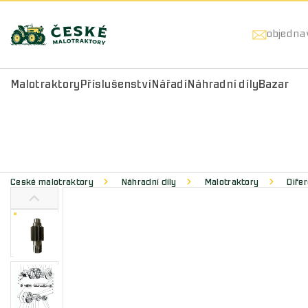
objedna
Malotraktory
Příslušenství
Nářadí
Náhradní díly
Bazar
České malotraktory
Náhradní díly
Malotraktory
Difer