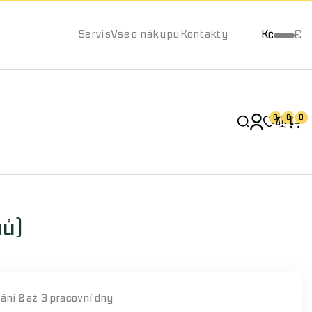
Kč
€
Servis
Vše o nákupu
Kontakty
0
0
0
bů)
dání
2 až 3 pracovní dny