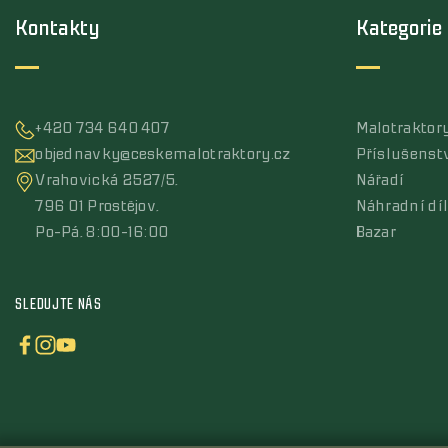
Kontakty
Kategorie
+420 734 640 407
Malotraktor
objednavky@ceskemalotraktory.cz
Příslušenst
Vrahovická 2527/5,
Nářadí
796 01 Prostějov,
Náhradní dí
Po-Pá, 8:00-16:00
Bazar
SLEDUJTE NÁS