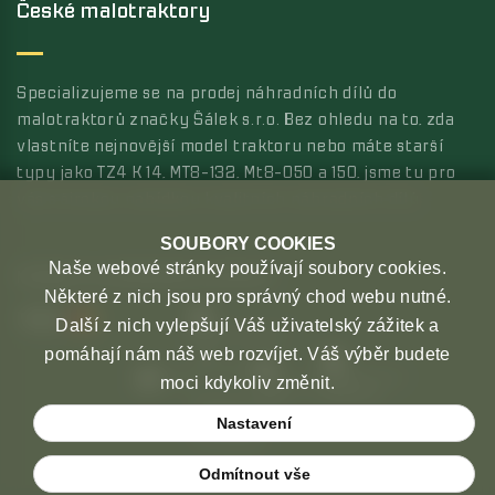
České malotraktory
Specializujeme se na prodej náhradních dílů do
malotraktorů značky Šálek s.r.o. Bez ohledu na to, zda
vlastníte nejnovější model traktoru nebo máte starší
typy jako TZ4 K 14, MT8-132, Mt8-050 a 150, jsme tu pro
vás s širokou nabídkou kvalitních náhradních dílů.
SOUBORY COOKIES
Naše webové stránky používají soubory cookies.
MOŽNOSTI PLATBY
MOŽNOSTI DOPRAVY
Některé z nich jsou pro správný chod webu nutné.
Další z nich vylepšují Váš uživatelský zážitek a
pomáhají nám náš web rozvíjet. Váš výběr budete
moci kdykoliv změnit.
Nastavení
Odmítnout vše