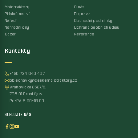
Malotraktory
O nás
Příslušenství
Doprava
Nářadí
Obchodní podmínky
Náhradní díly
Ochrana osobních údaju
Bazar
Reference
Kontakty
+420 734 640 407
objednavky@ceskemalotraktory.cz
Vrahovická 2527/5,
796 01 Prostějov,
Po-Pá, 8:00-16:00
SLEDUJTE NÁS