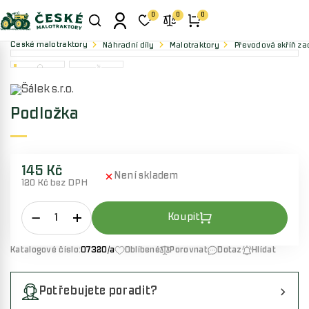
0
0
0
České malotraktory
Náhradní díly
Malotraktory
Převodová skříň zad
Podložka
145 Kč
Není skladem
120 Kč bez DPH
Katalogové číslo:
07320/a
Oblíbené
Porovnat
Dotaz
Hlídat
Potřebujete poradit?