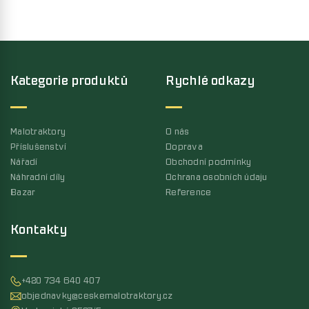
Kategorie produktů
Rychlé odkazy
Malotraktory
O nás
Příslušenství
Doprava
Nářadí
Obchodní podmínky
Náhradní díly
Ochrana osobních údaju
Bazar
Reference
Kontakty
+420 734 640 407
objednavky@ceskemalotraktory.cz