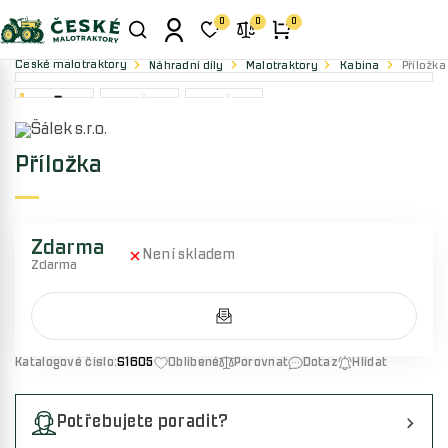
0
0
0
České malotraktory
Náhradní díly
Malotraktory
Kabina
Příložka
Příložka
Zdarma
Není skladem
Zdarma
Katalogové číslo:
S1605
Oblíbené
Porovnat
Dotaz
Hlídat
Potřebujete poradit?