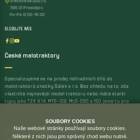
Vrahovická 2527/5,
796 01 Prostějov,
Po-Pá, 8:00-16:00
SLEDUJTE NÁS
České malotraktory
Specializujeme se na prodej náhradních dílů do
malotraktorů značky Šálek s.r.o. Bez ohledu na to, zda
vlastníte nejnovější model traktoru nebo máte starší
typy jako TZ4 K 14, MT8-132, Mt8-050 a 150, jsme tu pro
vás s širokou nabídkou kvalitních náhradních dílů.
SOUBORY COOKIES
Naše webové stránky používají soubory cookies.
MOŽNOSTI PLATBY
MOŽNOSTI DOPRAVY
Některé z nich jsou pro správný chod webu nutné.