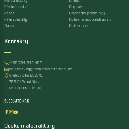
Malotraktory
O nás
Příslušenství
Doprava
Nářadí
Obchodní podmínky
Náhradní díly
Ochrana osobních údaju
Bazar
Reference
Kontakty
+420 734 640 407
objednavky@ceskemalotraktory.cz
Vrahovická 2527/5,
796 01 Prostějov,
Po-Pá, 8:00-16:00
SLEDUJTE NÁS
České malotraktory