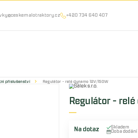
Můžeme vám pomoci něco najít?
vky@ceskemalotraktory.cz
+420 734 640 407
ní příslušenství
Regulátor - relé dynamo 12V/150W
Regulátor - re
Skladem
Na dotaz
Doba dodán