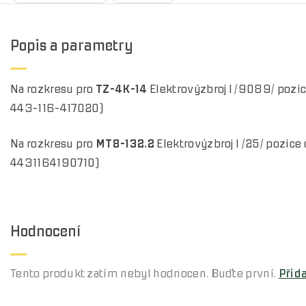
Popis a parametry
Na rozkresu pro
TZ-4K-14
Elektrovýzbroj I /9089/ pozice 
443-116-417020)
Na rozkresu pro
MT8-132.2
Elektrovýzbroj I /25/ pozice dí
4431164190710)
Hodnocení
Tento produkt zatím nebyl hodnocen. Buďte první.
Přid