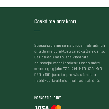
České malotraktory
Specializujeme se na prodej náhradních
dílů do malotraktorů značky Šálek s.r.o.
Bez ohledu na to, zda vlastníte
nejnovější model traktoru nebo máte
starší typy jako TZ4 K 14, MT8-132, Mt8-
050 a 150, jsme tu pro vás s širokou
nabídkou kvalitních náhradních dílů.
MOŽNOSTI PLATBY