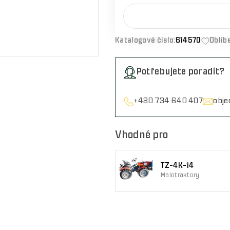
Katalogové číslo:
614570
Oblíb
Potřebujete poradit?
+420 734 640 407
obj
Vhodné pro
TZ-4K-14
Malotraktory