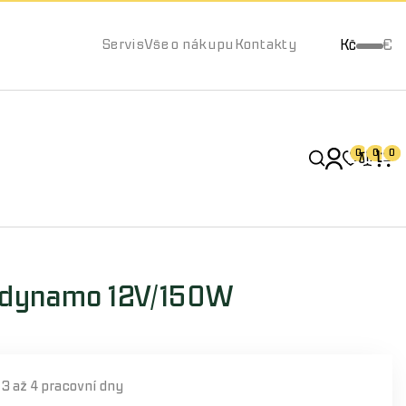
Kč
€
Servis
Vše o nákupu
Kontakty
0
0
0
lé dynamo 12V/150W
í
3 až 4 pracovní dny