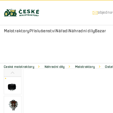
objedna
Malotraktory
Příslušenství
Nářadí
Náhradní díly
Bazar
České malotraktory
Náhradní díly
Malotraktory
Ostat