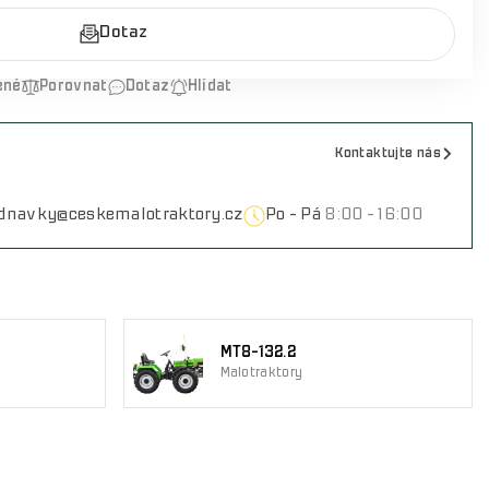
Dotaz
ené
Porovnat
Dotaz
Hlídat
Kontaktujte nás
ednavky@ceskemalotraktory.cz
Po - Pá
8:00 - 16:00
MT8-132.2
Malotraktory