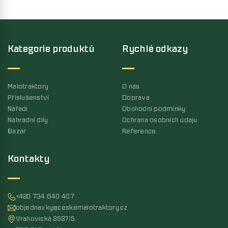
Kategorie produktů
Rychlé odkazy
Malotraktory
O nás
Příslušenství
Doprava
Nářadí
Obchodní podmínky
Náhradní díly
Ochrana osobních údaju
Bazar
Reference
Kontakty
+420 734 640 407
objednavky@ceskemalotraktory.cz
Vrahovická 2527/5,