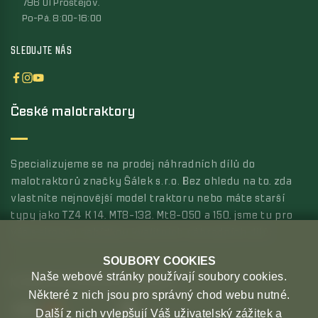
796 01 Prostějov,
Po-Pá, 8:00-16:00
SLEDUJTE NÁS
České malotraktory
Specializujeme se na prodej náhradních dílů do
malotraktorů značky Šálek s.r.o. Bez ohledu na to, zda
vlastníte nejnovější model traktoru nebo máte starší
typy jako TZ4 K 14, MT8-132, Mt8-050 a 150, jsme tu pro
vás s širokou nabídkou kvalitních náhradních dílů.
SOUBORY COOKIES
Naše webové stránky používají soubory cookies.
MOŽNOSTI PLATBY
MOŽNOSTI DOPRAVY
Některé z nich jsou pro správný chod webu nutné.
Další z nich vylepšují Váš uživatelský zážitek a