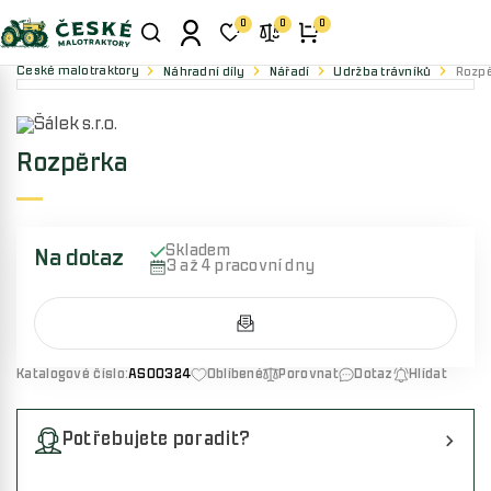
0
0
0
České malotraktory
Náhradní díly
Nářadí
Údržba trávníků
Rozp
Rozpěrka
Skladem
Na dotaz
3 až 4 pracovní dny
Katalogové číslo:
AS00324
Oblíbené
Porovnat
Dotaz
Hlídat
Potřebujete poradit?