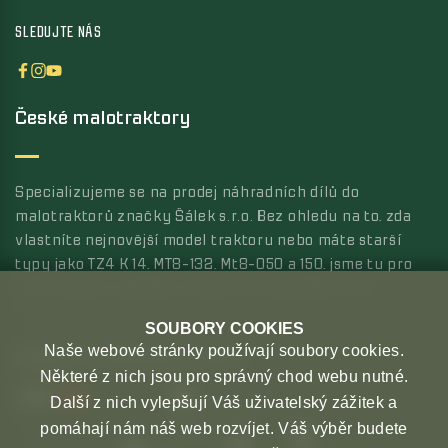
SLEDUJTE NÁS
České malotraktory
Specializujeme se na prodej náhradních dílů do
malotraktorů značky Šálek s.r.o. Bez ohledu na to, zda
vlastníte nejnovější model traktoru nebo máte starší
typy jako TZ4 K 14, MT8-132, Mt8-050 a 150, jsme tu pro
vás s širokou nabídkou kvalitních náhradních dílů.
SOUBORY COOKIES
Naše webové stránky používají soubory cookies.
MOŽNOSTI PLATBY
MOŽNOSTI DOPRAVY
Některé z nich jsou pro správný chod webu nutné.
Další z nich vylepšují Váš uživatelský zážitek a
pomáhají nám náš web rozvíjet. Váš výběr budete