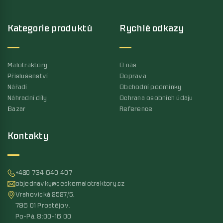
Kategorie produktů
Rychlé odkazy
Malotraktory
O nás
Příslušenství
Doprava
Nářadí
Obchodní podmínky
Náhradní díly
Ochrana osobních údaju
Bazar
Reference
Kontakty
+420 734 640 407
objednavky@ceskemalotraktory.cz
Vrahovická 2527/5,
796 01 Prostějov,
Po-Pá, 8:00-16:00