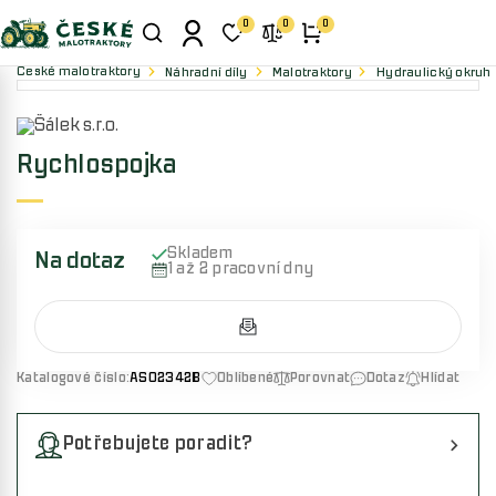
0
0
0
České malotraktory
Náhradní díly
Malotraktory
Hydraulický okruh
Rychlospojka
Skladem
Na dotaz
1 až 2 pracovní dny
Katalogové číslo:
AS02342B
Oblíbené
Porovnat
Dotaz
Hlídat
Potřebujete poradit?