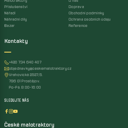
Malotraktory
O nás
Příslušenství
Doprava
Nářadí
Obchodní podmínky
Náhradní díly
Ochrana osobních údaju
Bazar
Reference
Kontakty
+420 734 640 407
objednavky@ceskemalotraktory.cz
Vrahovická 2527/5,
796 01 Prostějov,
Po-Pá, 8:00-16:00
SLEDUJTE NÁS
České malotraktory