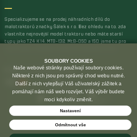
Specializujeme se na prodej náhradních dílů do
malotraktorů značky Šálek s.r.o. Bez ohledu na to, zda
vlastníte nejnovější model traktoru nebo máte starší
typy jako TZ4 K 14, MT8-132, Mt8-050 a 150, jsme tu pro
vás s širokou nabídkou kvalitních náhradních dílů.
SOUBORY COOKIES
Naše webové stránky používají soubory cookies.
MOŽNOSTI PLATBY
MOŽNOSTI DOPRAVY
Některé z nich jsou pro správný chod webu nutné.
Další z nich vylepšují Váš uživatelský zážitek a
pomáhají nám náš web rozvíjet. Váš výběr budete
moci kdykoliv změnit.
Nastavení
Odmítnout vše