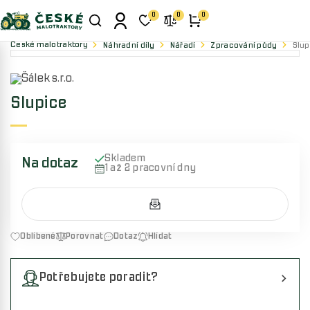
0
0
0
České malotraktory
Náhradní díly
Nářadí
Zpracování půdy
Slup
Slupice
Skladem
Na dotaz
1 až 2 pracovní dny
Oblíbené
Porovnat
Dotaz
Hlídat
Potřebujete poradit?