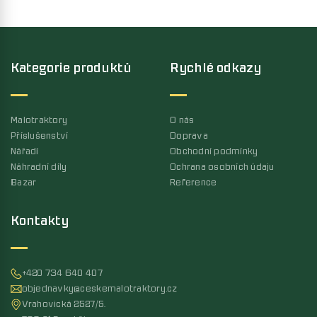
Kategorie produktů
Rychlé odkazy
Malotraktory
O nás
Příslušenství
Doprava
Nářadí
Obchodní podmínky
Náhradní díly
Ochrana osobních údaju
Bazar
Reference
Kontakty
+420 734 640 407
objednavky@ceskemalotraktory.cz
Vrahovická 2527/5,