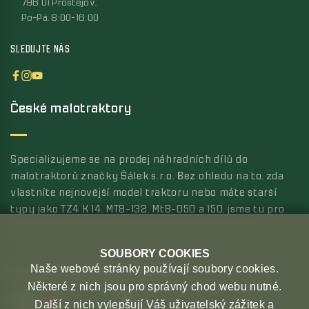
796 01 Prostějov,
Po-Pá, 8:00-16:00
SLEDUJTE NÁS
České malotraktory
Specializujeme se na prodej náhradních dílů do
malotraktorů značky Šálek s.r.o. Bez ohledu na to, zda
vlastníte nejnovější model traktoru nebo máte starší
typy jako TZ4 K 14, MT8-132, Mt8-050 a 150, jsme tu pro
vás s širokou nabídkou kvalitních náhradních dílů.
SOUBORY COOKIES
Naše webové stránky používají soubory cookies.
MOŽNOSTI PLATBY
MOŽNOSTI DOPRAVY
Některé z nich jsou pro správný chod webu nutné.
Další z nich vylepšují Váš uživatelský zážitek a