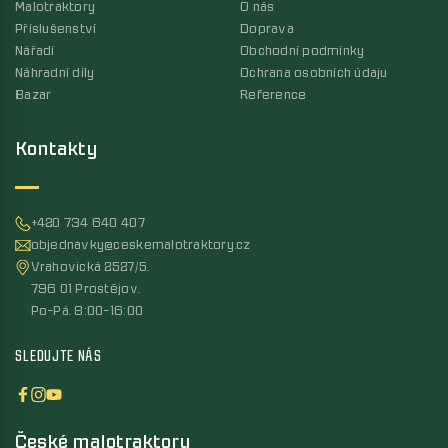
Malotraktory
O nás
Příslušenství
Doprava
Nářadí
Obchodní podmínky
Náhradní díly
Ochrana osobních údaju
Bazar
Reference
Kontakty
+420 734 640 407
objednavky@ceskemalotraktory.cz
Vrahovická 2527/5,
796 01 Prostějov,
Po-Pá, 8:00-16:00
SLEDUJTE NÁS
České malotraktory