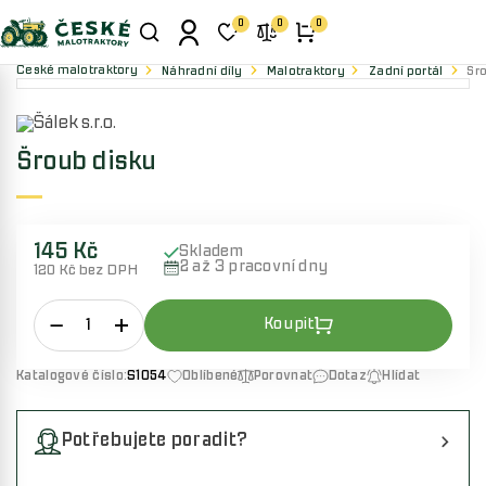
0
0
0
České malotraktory
Náhradní díly
Malotraktory
Zadní portál
Šr
Šroub disku
145 Kč
Skladem
2 až 3 pracovní dny
120 Kč bez DPH
Katalogové číslo:
S1054
Oblíbené
Porovnat
Dotaz
Hlídat
Potřebujete poradit?