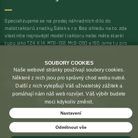
Specializujeme se na prodej náhradních dílů do
malotraktorů značky Šálek s.r.o. Bez ohledu na to, zda
vlastníte nejnovější model traktoru nebo máte starší
typy jako TZ4 K 14, MT8-132, Mt8-050 a 150, jsme tu pro
vás s širokou nabídkou kvalitních náhradních dílů.
SOUBORY COOKIES
Naše webové stránky používají soubory cookies.
MOŽNOSTI PLATBY
MOŽNOSTI DOPRAVY
Některé z nich jsou pro správný chod webu nutné.
Další z nich vylepšují Váš uživatelský zážitek a
pomáhají nám náš web rozvíjet. Váš výběr budete
moci kdykoliv změnit.
Nastavení
Odmítnout vše