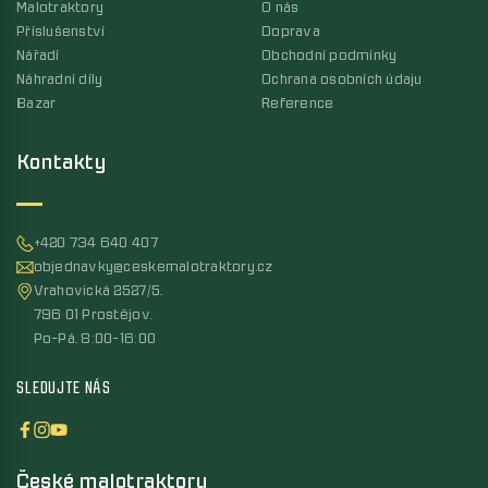
Malotraktory
O nás
Příslušenství
Doprava
Nářadí
Obchodní podmínky
Náhradní díly
Ochrana osobních údaju
Bazar
Reference
Kontakty
+420 734 640 407
objednavky@ceskemalotraktory.cz
Vrahovická 2527/5,
796 01 Prostějov,
Po-Pá, 8:00-16:00
SLEDUJTE NÁS
České malotraktory