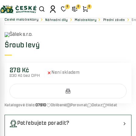
0
0
0
České malotraktory
Náhradní díly
Malotraktory
Přední závěs
Šr
Šroub levý
278 Kč
Není skladem
230 Kč bez DPH
Katalogové číslo:
07910
Oblíbené
Porovnat
Dotaz
Hlídat
Potřebujete poradit?