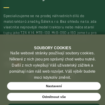
Specializujeme se na prodej náhradních dílů do
malotraktorů značky Šálek s.r.o. Bez ohledu na to, zda
vlastníte nejnovější model traktoru nebo máte starší
typy jako TZ4 K 14, MT8-132, Mt8-050 a 150, jsme tu pro
vás s širokou nabídkou kvalitních náhradních dílů.
SOUBORY COOKIES
Naše webové stránky používají soubory cookies.
MOŽNOSTI PLATBY
MOŽNOSTI DOPRAVY
Některé z nich jsou pro správný chod webu nutné.
Další z nich vylepšují Váš uživatelský zážitek a
pomáhají nám náš web rozvíjet. Váš výběr budete
moci kdykoliv změnit.
Nastavení
Odmítnout vše