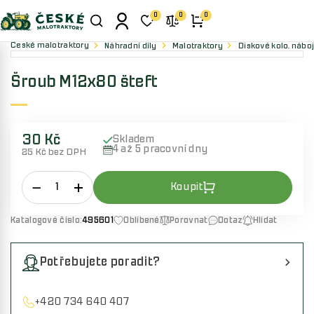
0
0
0
České malotraktory
Náhradní díly
Malotraktory
Diskové kolo, náboj
Šroub M12x80 šteft
30 Kč
Skladem
4 až 5 pracovní dny
25 Kč bez DPH
Katalogové číslo:
495601
Oblíbené
Porovnat
Dotaz
Hlídat
Potřebujete poradit?
+420 734 640 407