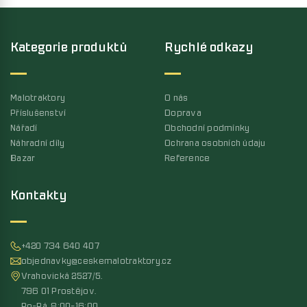
Kategorie produktů
Rychlé odkazy
Malotraktory
O nás
Příslušenství
Doprava
Nářadí
Obchodní podmínky
Náhradní díly
Ochrana osobních údaju
Bazar
Reference
Kontakty
+420 734 640 407
objednavky@ceskemalotraktory.cz
Vrahovická 2527/5,
796 01 Prostějov,
Po-Pá, 8:00-16:00