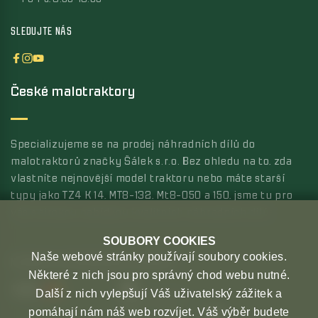
SLEDUJTE NÁS
České malotraktory
Specializujeme se na prodej náhradních dílů do
malotraktorů značky Šálek s.r.o. Bez ohledu na to, zda
vlastníte nejnovější model traktoru nebo máte starší
typy jako TZ4 K 14, MT8-132, Mt8-050 a 150, jsme tu pro
vás s širokou nabídkou kvalitních náhradních dílů.
SOUBORY COOKIES
Naše webové stránky používají soubory cookies.
MOŽNOSTI PLATBY
MOŽNOSTI DOPRAVY
Některé z nich jsou pro správný chod webu nutné.
Další z nich vylepšují Váš uživatelský zážitek a
pomáhají nám náš web rozvíjet. Váš výběr budete