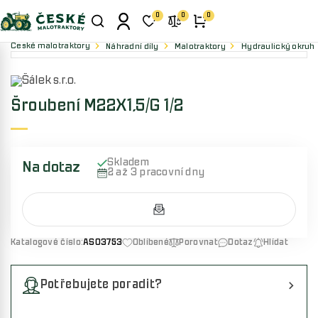
0
0
0
České malotraktory
Náhradní díly
Malotraktory
Hydraulický okruh
Šroubení M22X1,5/G 1/2
Skladem
Na dotaz
2 až 3 pracovní dny
Katalogové číslo:
AS03753
Oblíbené
Porovnat
Dotaz
Hlídat
Potřebujete poradit?