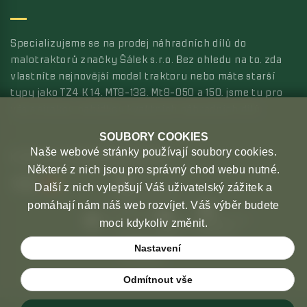
Specializujeme se na prodej náhradních dílů do
malotraktorů značky Šálek s.r.o. Bez ohledu na to, zda
vlastníte nejnovější model traktoru nebo máte starší
typy jako TZ4 K 14, MT8-132, Mt8-050 a 150, jsme tu pro
vás s širokou nabídkou kvalitních náhradních dílů.
SOUBORY COOKIES
Naše webové stránky používají soubory cookies.
MOŽNOSTI PLATBY
MOŽNOSTI DOPRAVY
Některé z nich jsou pro správný chod webu nutné.
Další z nich vylepšují Váš uživatelský zážitek a
pomáhají nám náš web rozvíjet. Váš výběr budete
moci kdykoliv změnit.
Nastavení
Odmítnout vše