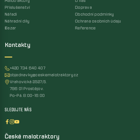
Malotraktory
O nás
Příslušenství
Doprava
Nářadí
Obchodní podmínky
Náhradní díly
Ochrana osobních údaju
Bazar
Reference
Kontakty
+420 734 640 407
objednavky@ceskemalotraktory.cz
Vrahovická 2527/5,
796 01 Prostějov,
Po-Pá, 8:00-16:00
SLEDUJTE NÁS
České malotraktory