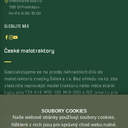
Vrahovická 2527/5,
796 01 Prostějov,
Po-Pá, 8:00-16:00
SLEDUJTE NÁS
České malotraktory
Specializujeme se na prodej náhradních dílů do
malotraktorů značky Šálek s.r.o. Bez ohledu na to, zda
vlastníte nejnovější model traktoru nebo máte starší
typy jako TZ4 K 14, MT8-132, Mt8-050 a 150, jsme tu pro
vás s širokou nabídkou kvalitních náhradních dílů.
SOUBORY COOKIES
Naše webové stránky používají soubory cookies.
MOŽNOSTI PLATBY
MOŽNOSTI DOPRAVY
Některé z nich jsou pro správný chod webu nutné.