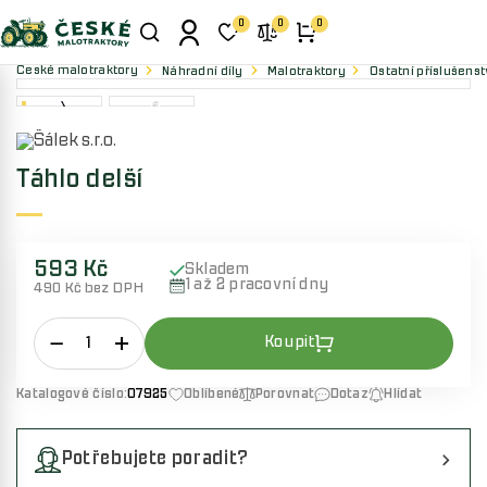
0
0
0
České malotraktory
Náhradní díly
Malotraktory
Ostatní příslušenst
Táhlo delší
593 Kč
Skladem
1 až 2 pracovní dny
490 Kč bez DPH
Katalogové číslo:
07925
Oblíbené
Porovnat
Dotaz
Hlídat
Potřebujete poradit?