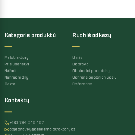
Kategorie produktů
Rychlé odkazy
Malotraktory
O nás
Příslušenství
Doprava
Nářadí
Obchodní podmínky
Náhradní díly
Ochrana osobních údaju
Bazar
Reference
Kontakty
+420 734 640 407
objednavky@ceskemalotraktory.cz