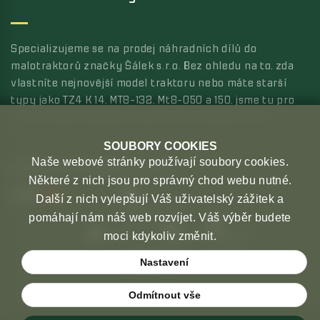
Specializujeme se na prodej náhradních dílů do
malotraktorů značky Šálek s.r.o. Bez ohledu na to, zda
vlastníte nejnovější model traktoru nebo máte starší
typy jako TZ4 K 14, MT8-132, Mt8-050 a 150, jsme tu pro
vás s širokou nabídkou kvalitních náhradních dílů.
SOUBORY COOKIES
Naše webové stránky používají soubory cookies.
MOŽNOSTI PLATBY
MOŽNOSTI DOPRAVY
Některé z nich jsou pro správný chod webu nutné.
Další z nich vylepšují Váš uživatelský zážitek a
pomáhají nám náš web rozvíjet. Váš výběr budete
moci kdykoliv změnit.
Nastavení
Odmítnout vše