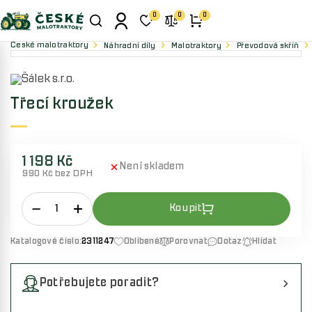
0
0
0
České malotraktory
Náhradní díly
Malotraktory
Převodová skříň
Třecí kroužek
1 198 Kč
Není skladem
990 Kč bez DPH
Katalogové číslo:
2311247
Oblíbené
Porovnat
Dotaz
Hlídat
Potřebujete poradit?