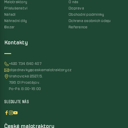
Malotraktory
O nás
Příslušenství
Doprava
Nářadí
Obchodní podmínky
Náhradní díly
Ochrana osobních údaju
Bazar
Reference
Kontakty
+420 734 640 407
objednavky@ceskemalotraktory.cz
Vrahovická 2527/5,
796 01 Prostějov,
Po-Pá, 8:00-16:00
SLEDUJTE NÁS
České malotraktory