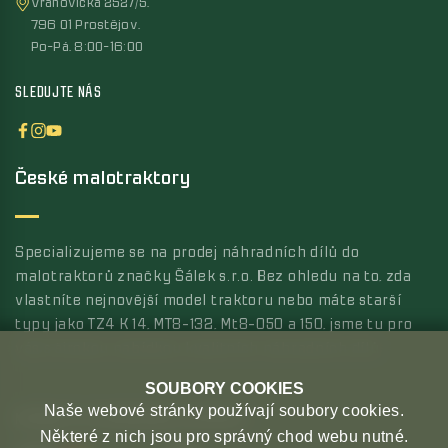
Vrahovická 2527/5,
796 01 Prostějov,
Po-Pá, 8:00-16:00
SLEDUJTE NÁS
České malotraktory
Specializujeme se na prodej náhradních dílů do
malotraktorů značky Šálek s.r.o. Bez ohledu na to, zda
vlastníte nejnovější model traktoru nebo máte starší
typy jako TZ4 K 14, MT8-132, Mt8-050 a 150, jsme tu pro
vás s širokou nabídkou kvalitních náhradních dílů.
SOUBORY COOKIES
Naše webové stránky používají soubory cookies.
MOŽNOSTI PLATBY
MOŽNOSTI DOPRAVY
Některé z nich jsou pro správný chod webu nutné.