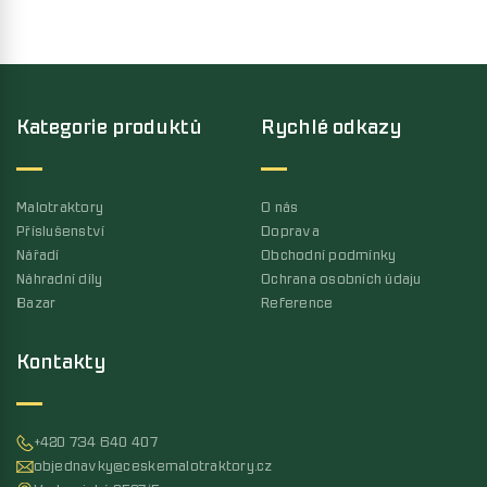
Kategorie produktů
Rychlé odkazy
Malotraktory
O nás
Příslušenství
Doprava
Nářadí
Obchodní podmínky
Náhradní díly
Ochrana osobních údaju
Bazar
Reference
Kontakty
+420 734 640 407
objednavky@ceskemalotraktory.cz