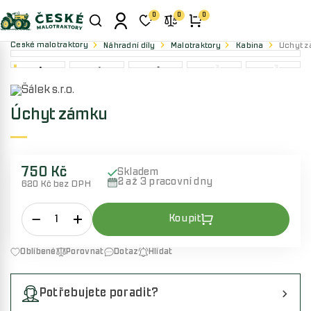
0
0
0
České malotraktory
Náhradní díly
Malotraktory
Kabina
Úchyt 
Úchyt zámku
750 Kč
Skladem
2 až 3 pracovní dny
620 Kč bez DPH
Oblíbené
Porovnat
Dotaz
Hlídat
Potřebujete poradit?