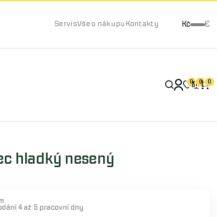
Kč
€
Servis
Vše o nákupu
Kontakty
0
0
0
ec hladký nesený
m
odání
4 až 5 pracovní dny