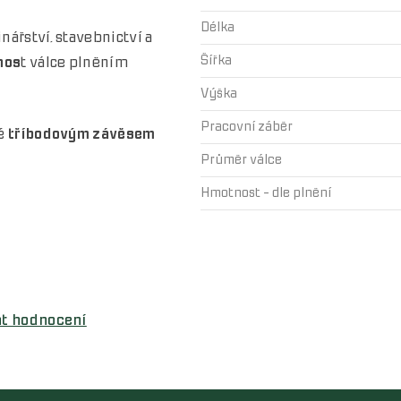
Délka
nářství, stavebnictví a
Šířka
nos
t válce plněním
Výška
Pracovní záběr
é
tříbodovým závěsem
Průměr válce
Hmotnost - dle plnění
at hodnocení