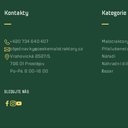
Kontakty
Kategorie
+420 734 640 407
Malotraktor
objednavky@ceskemalotraktory.cz
Příslušenst
Vrahovická 2527/5,
Nářadí
796 01 Prostějov,
Náhradní dí
Po-Pá, 8:00-16:00
Bazar
SLEDUJTE NÁS