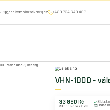
Můžeme vám pomoci něco najít?
vky@ceskemalotraktory.cz
+420 734 640 407
0 - válec hladký nesený
VHN-1000 - vál
33 880 Kč
Sklade
Doba d
28 000 Kč bez DPH