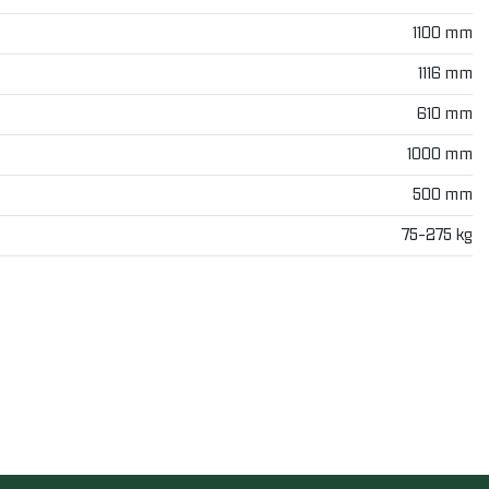
1100 mm
1116 mm
610 mm
1000 mm
500 mm
75-275 kg