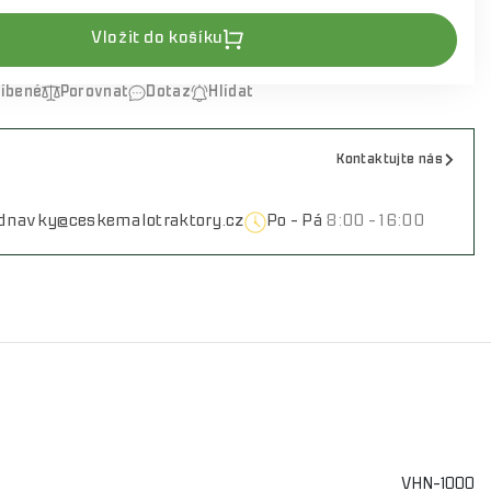
Vložit do košíku
líbené
Porovnat
Dotaz
Hlídat
Kontaktujte nás
ednavky@ceskemalotraktory.cz
Po - Pá
8:00 - 16:00
VHN-1000