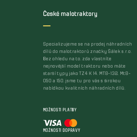
České malotraktory
Specializujeme se na prodej náhradních
dílů do malotraktorů značky Šálek s.r.o.
Bez ohledu na to, zda vlastníte
nejnovější model traktoru nebo máte
starší typy jako TZ4 K 14, MT8-132, Mt8-
050 a 150, jsme tu pro vás s širokou
nabídkou kvalitních náhradních dílů.
MOŽNOSTI PLATBY
MOŽNOSTI DOPRAVY