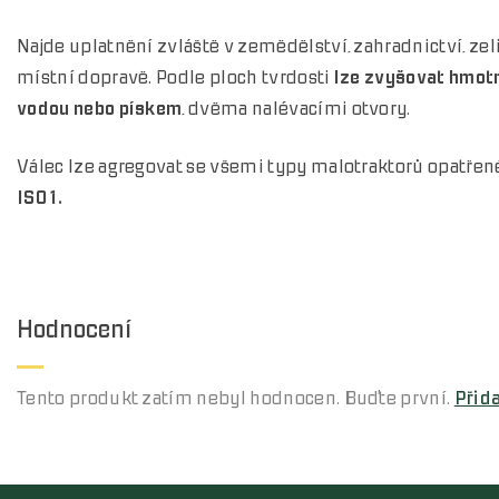
Najde uplatnění zvláště v zemědělství, zahradnictví, zeli
místní dopravě. Podle ploch tvrdosti
lze zvyšovat hmot
vodou nebo pískem
, dvěma nalévacími otvory.
Válec lze agregovat se všemi typy malotraktorů opatřen
ISO 1.
Hodnocení
Tento produkt zatím nebyl hodnocen. Buďte první.
Přid