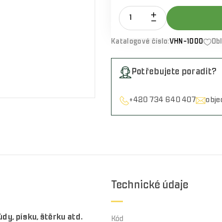
Katalogové číslo:
VHN-1000
Ob
Potřebujete poradit?
+420 734 640 407
obj
Technické údaje
dy, písku, štěrku atd.
Kód