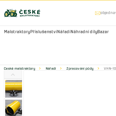
objedna
Malotraktory
Příslušenství
Nářadí
Náhradní díly
Bazar
České malotraktory
Nářadí
Zpracování půdy
VHN-100