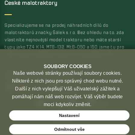
České malotraktory
Specializujeme se na prodej náhradních dílů do
malotraktorů značky Šálek s.r.o. Bez ohledu na to, zda
vlastníte nejnovější model traktoru nebo máte starší
typy jako TZ4 K 14, MT8-132, Mt8-050 a 150, jsme tu pro
vás s širokou nabídkou kvalitních náhradních dílů.
SOUBORY COOKIES
Naše webové stránky používají soubory cookies.
MOŽNOSTI PLATBY
MOŽNOSTI DOPRAVY
Některé z nich jsou pro správný chod webu nutné.
Další z nich vylepšují Váš uživatelský zážitek a
pomáhají nám náš web rozvíjet. Váš výběr budete
moci kdykoliv změnit.
Nastavení
Odmítnout vše