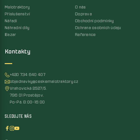
Malotraktory
O nás
Příslušenství
Doprava
Nářadí
Obchodní podmínky
Náhradní díly
Ochrana osobních údaju
Bazar
Reference
Kontakty
+420 734 640 407
objednavky@ceskemalotraktory.cz
Vrahovická 2527/5,
796 01 Prostějov,
Po-Pá, 8:00-16:00
SLEDUJTE NÁS