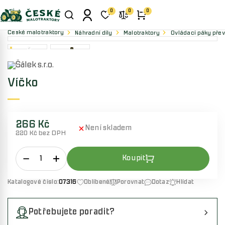
0
0
0
České malotraktory
Náhradní díly
Malotraktory
Ovládací páky pře
Víčko
266 Kč
Není skladem
220 Kč bez DPH
Katalogové číslo:
07316
Oblíbené
Porovnat
Dotaz
Hlídat
Potřebujete poradit?