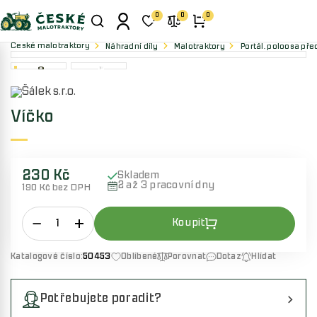
0
0
0
České malotraktory
Náhradní díly
Malotraktory
Portál, poloosa pře
Víčko
230 Kč
Skladem
2 až 3 pracovní dny
190 Kč bez DPH
Katalogové číslo:
50453
Oblíbené
Porovnat
Dotaz
Hlídat
Potřebujete poradit?