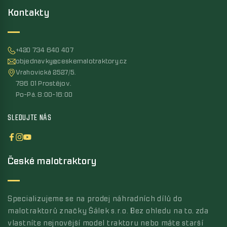
Kontakty
+420 734 640 407
objednavky@ceskemalotraktory.cz
Vrahovická 2527/5,
796 01 Prostějov,
Po-Pá, 8:00-16:00
SLEDUJTE NÁS
České malotraktory
Specializujeme se na prodej náhradních dílů do
malotraktorů značky Šálek s.r.o. Bez ohledu na to, zda
vlastníte nejnovější model traktoru nebo máte starší