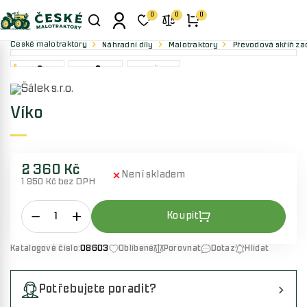
0
0
0
České malotraktory
Náhradní díly
Malotraktory
Převodová skříň zad
Víko
2 360 Kč
Není skladem
1 950 Kč bez DPH
Katalogové číslo:
08603
Oblíbené
Porovnat
Dotaz
Hlídat
Potřebujete poradit?