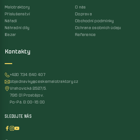
Malotraktory
O nás
Příslušenství
Doprava
Nářadí
Obchodní podmínky
Náhradní díly
Ochrana osobních údaju
Bazar
Reference
Kontakty
+420 734 640 407
objednavky@ceskemalotraktory.cz
Vrahovická 2527/5,
796 01 Prostějov,
Po-Pá, 8:00-16:00
SLEDUJTE NÁS