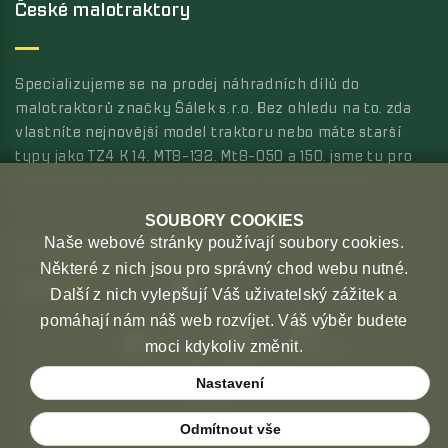
České malotraktory
Specializujeme se na prodej náhradních dílů do
malotraktorů značky Šálek s.r.o. Bez ohledu na to, zda
vlastníte nejnovější model traktoru nebo máte starší
typy jako TZ4 K 14, MT8-132, Mt8-050 a 150, jsme tu pro
vás s širokou nabídkou kvalitních náhradních dílů.
SOUBORY COOKIES
Naše webové stránky používají soubory cookies.
MOŽNOSTI PLATBY
MOŽNOSTI DOPRAVY
Některé z nich jsou pro správný chod webu nutné.
Další z nich vylepšují Váš uživatelský zážitek a
pomáhají nám náš web rozvíjet. Váš výběr budete
moci kdykoliv změnit.
Nastavení
Odmítnout vše