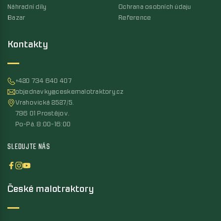
Náhradní díly
Ochrana osobních údaju
Bazar
Reference
Kontakty
+420 734 640 407
objednavky@ceskemalotraktory.cz
Vrahovická 2527/5,
796 01 Prostějov,
Po-Pá, 8:00-16:00
SLEDUJTE NÁS
České malotraktory