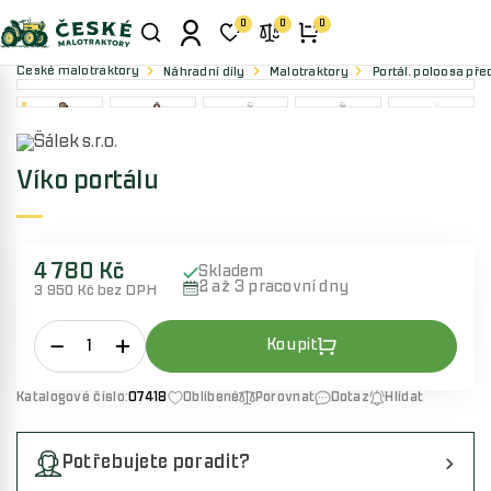
0
0
0
České malotraktory
Náhradní díly
Malotraktory
Portál, poloosa pře
Víko portálu
4 780 Kč
Skladem
2 až 3 pracovní dny
3 950 Kč bez DPH
Katalogové číslo:
07418
Oblíbené
Porovnat
Dotaz
Hlídat
Potřebujete poradit?