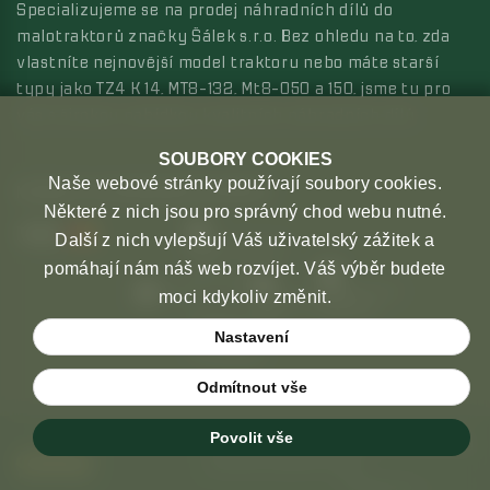
Specializujeme se na prodej náhradních dílů do
malotraktorů značky Šálek s.r.o. Bez ohledu na to, zda
vlastníte nejnovější model traktoru nebo máte starší
typy jako TZ4 K 14, MT8-132, Mt8-050 a 150, jsme tu pro
vás s širokou nabídkou kvalitních náhradních dílů.
SOUBORY COOKIES
Naše webové stránky používají soubory cookies.
MOŽNOSTI PLATBY
MOŽNOSTI DOPRAVY
Některé z nich jsou pro správný chod webu nutné.
Další z nich vylepšují Váš uživatelský zážitek a
pomáhají nám náš web rozvíjet. Váš výběr budete
moci kdykoliv změnit.
Nastavení
Odmítnout vše
Povolit vše
Copyright © 2026 České malotraktory
Ochrana osobních údaju
Created by
Orbinet