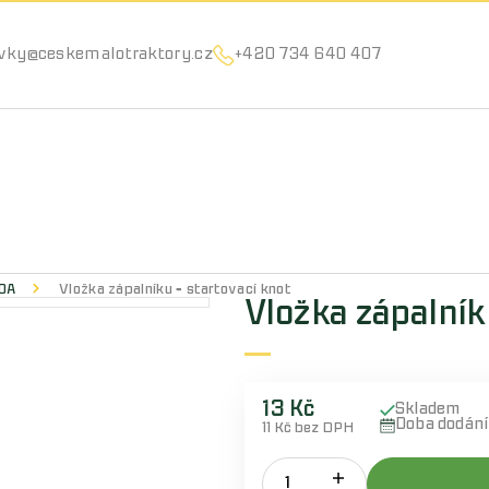
Můžeme vám pomoci něco najít?
vky@ceskemalotraktory.cz
+420 734 640 407
0A
Vložka zápalníku = startovací knot
Vložka zápalníku
13 Kč
Skladem
Doba dodán
11 Kč bez DPH