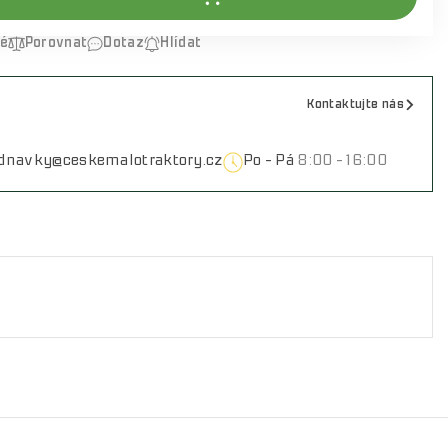
né
Porovnat
Dotaz
Hlídat
Kontaktujte nás
ednavky@ceskemalotraktory.cz
Po - Pá
8:00 - 16:00