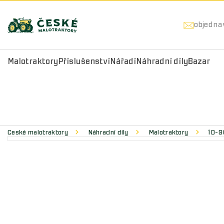
objedna
Malotraktory
Příslušenství
Nářadí
Náhradní díly
Bazar
České malotraktory
Náhradní díly
Malotraktory
1D-9