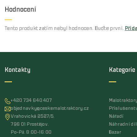
Hodnocení
Tento produkt zatím nebyl hodnocen. Buďte první.
Přid
Kontakty
Kategorie
+420 734 640 407
Malotraktor
objednavky@ceskemalotraktory.cz
Příslušenst
Vrahovická 2527/5,
Nářadí
796 01 Prostějov,
Náhradní dí
Po-Pá, 8:00-16:00
Bazar