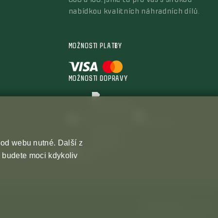
050 a 150, jsme tu pro vás s širokou
nabídkou kvalitních náhradních dílů.
MOŽNOSTI PLATBY
MOŽNOSTI DOPRAVY
hod webu nutné. Další z
r budete moci kdykoliv
Created by
Orbinet