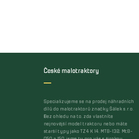
České malotraktory
Specializujeme se na prodej náhradních
dílů do malotraktorů značky Šálek s.r.o.
Bez ohledu na to, zda vlastníte
nejnovější model traktoru nebo máte
starší typy jako TZ4 K 14, MT8-132, Mt8-