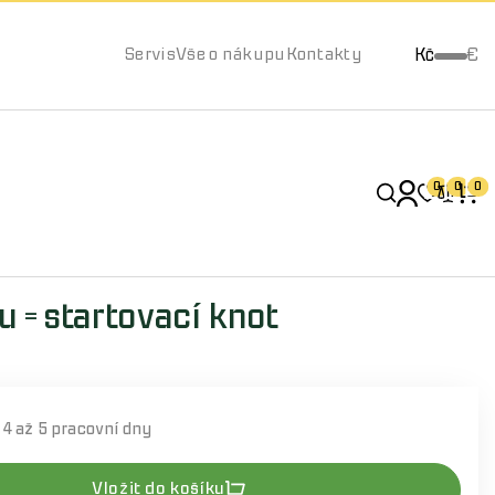
Kč
€
Servis
Vše o nákupu
Kontakty
0
0
0
 = startovací knot
í
4 až 5 pracovní dny
Vložit do košíku